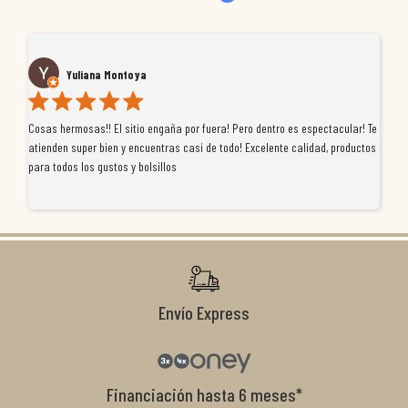
Yuliana Montoya
Cosas hermosas!! El sitio engaña por fuera! Pero dentro es espectacular! Te
Tu
atienden super bien y encuentras casi de todo! Excelente calidad, productos
de
para todos los gustos y bolsillos
pr
re
ti
co
r
Envío Express
Financiación hasta 6 meses*