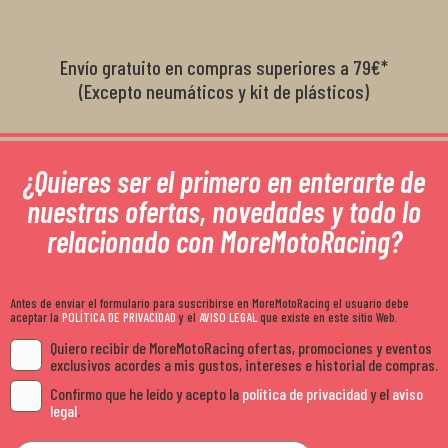
Envío gratuito en compras superiores a 79€*
(Excepto neumáticos y kit de plásticos)
¿Quieres ser el primero en enterarte de
nuestras ofertas, novedades y todo lo
relacionado con MoreMotoRacing?
Antes de enviar el formulario para suscribirse en MoreMotoRacing el usuario debe
aceptar la
POLÍTICA DE PRIVACIDAD
y el
AVISO LEGAL
que existe en este sitio Web.
Quiero recibir de MoreMotoRacing ofertas, promociones y eventos
exclusivos acordes a mis gustos, intereses e historial de compras.
Confirmo que he leído y acepto la
política de privacidad
y el
aviso
legal
.