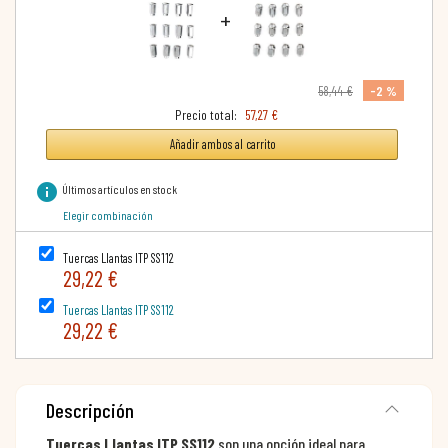
+
-2 %
58,44 €
Precio total:
57,27 €
Añadir ambos al carrito
info
Últimos artículos en stock
Elegir combinación
Tuercas Llantas ITP SS112
29,22 €
Tuercas Llantas ITP SS112
29,22 €
Descripción
Tuercas Llantas ITP SS112
son una opción ideal para