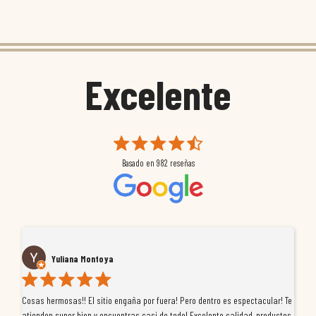
Excelente
Basado en
982
reseñas
Yuliana Montoya
Cosas hermosas!! El sitio engaña por fuera! Pero dentro es espectacular! Te
Tu
atienden super bien y encuentras casi de todo! Excelente calidad, productos
de