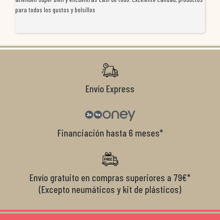
para todos los gustos y bolsillos
pr
re
ti
co
r
Envío Express
Financiación hasta 6 meses*
Envío gratuito en compras superiores a 79€*
(Excepto neumáticos y kit de plásticos)