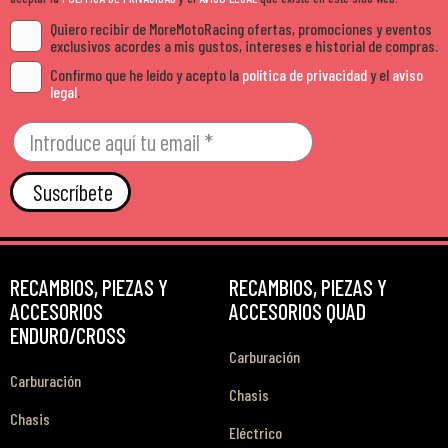
Quiero recibir de MoreMotoRacing ofertas, promociones y eventos
exclusivos acordes a mis gustos, intereses e historial de compras.
Confirmo que he leído y acepto la
política de privacidad
y el
aviso
legal
.
Suscríbete
RECAMBIOS, PIEZAS Y
RECAMBIOS, PIEZAS Y
ACCESORIOS
ACCESORIOS QUAD
ENDURO/CROSS
Carburación
Carburación
Chasis
Chasis
Eléctrico