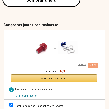
Comprados juntos habitualmente
+
-2 %
12,56 €
Precio total:
12,31 €
Añadir ambos al carrito
info
Puedes elegir color, talla o modelo:
Elegir combinación
Tornillo de vaciado magnético Zeta Kawasaki