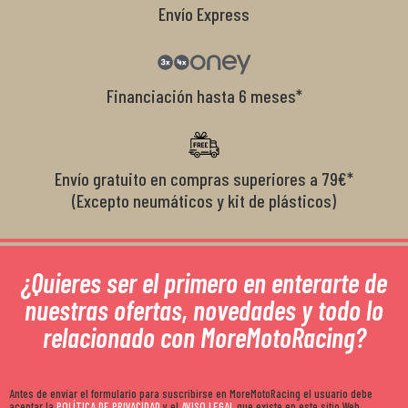
Envío Express
Financiación hasta 6 meses*
Envío gratuito en compras superiores a 79€*
(Excepto neumáticos y kit de plásticos)
¿Quieres ser el primero en enterarte de
nuestras ofertas, novedades y todo lo
relacionado con MoreMotoRacing?
Antes de enviar el formulario para suscribirse en MoreMotoRacing el usuario debe
aceptar la
POLÍTICA DE PRIVACIDAD
y el
AVISO LEGAL
que existe en este sitio Web.