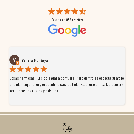
Basado en
982
reseñas
Yuliana Montoya
Cosas hermosas!! El sitio engaña por fuera! Pero dentro es espectacular! Te
Tu
atienden super bien y encuentras casi de todo! Excelente calidad, productos
de
para todos los gustos y bolsillos
pr
re
ti
co
r