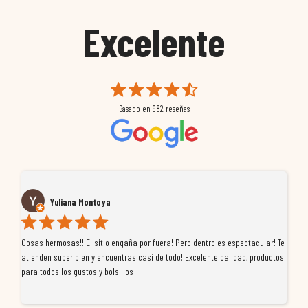
Excelente
Basado en
982
reseñas
Yuliana Montoya
Cosas hermosas!! El sitio engaña por fuera! Pero dentro es espectacular! Te
Tu
atienden super bien y encuentras casi de todo! Excelente calidad, productos
de
para todos los gustos y bolsillos
pr
re
ti