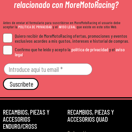
relacionado con MoreMotoRacing?
Antes de enviar el formulario para suscribirse en MoreMotoRacing el usuario debe
aceptar la
POLÍTICA DE PRIVACIDAD
y el
AVISO LEGAL
que existe en este sitio Web.
Quiero recibir de MoreMotoRacing ofertas, promociones y eventos
exclusivos acordes a mis gustos, intereses e historial de compras.
Confirmo que he leído y acepto la
política de privacidad
y el
aviso
legal
.
Suscríbete
RECAMBIOS, PIEZAS Y
RECAMBIOS, PIEZAS Y
ACCESORIOS
ACCESORIOS QUAD
ENDURO/CROSS