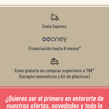
co
r
Envío Express
Financiación hasta 6 meses*
Envío gratuito en compras superiores a 79€*
(Excepto neumáticos y kit de plásticos)
¿Quieres ser el primero en enterarte de
nuestras ofertas, novedades y todo lo