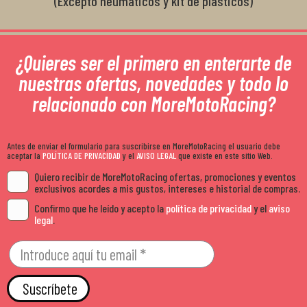
(Excepto neumáticos y kit de plásticos)
¿Quieres ser el primero en enterarte de
nuestras ofertas, novedades y todo lo
relacionado con MoreMotoRacing?
Antes de enviar el formulario para suscribirse en MoreMotoRacing el usuario debe
aceptar la
POLÍTICA DE PRIVACIDAD
y el
AVISO LEGAL
que existe en este sitio Web.
Quiero recibir de MoreMotoRacing ofertas, promociones y eventos
exclusivos acordes a mis gustos, intereses e historial de compras.
Confirmo que he leído y acepto la
política de privacidad
y el
aviso
legal
.
Suscríbete