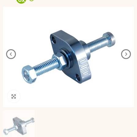
3
x
Pincha para agrandar