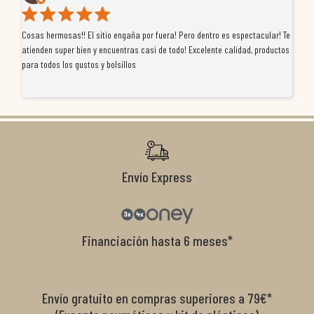
Cosas hermosas!! El sitio engaña por fuera! Pero dentro es espectacular! Te
Tu
atienden super bien y encuentras casi de todo! Excelente calidad, productos
de
para todos los gustos y bolsillos
pr
re
ti
co
r
Envío Express
Financiación hasta 6 meses*
Envío gratuito en compras superiores a 79€*