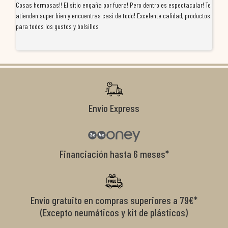
Cosas hermosas!! El sitio engaña por fuera! Pero dentro es espectacular! Te
Tu
atienden super bien y encuentras casi de todo! Excelente calidad, productos
de
para todos los gustos y bolsillos
pr
re
ti
co
r
Envío Express
Financiación hasta 6 meses*
Envío gratuito en compras superiores a 79€*
(Excepto neumáticos y kit de plásticos)