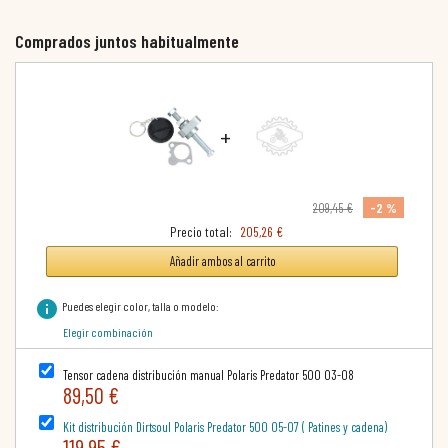
Comprados juntos habitualmente
+
-2 %
209,45 €
Precio total:
205,26 €
Añadir ambos al carrito
info
Puedes elegir color, talla o modelo:
Elegir combinación
Tensor cadena distribución manual Polaris Predator 500 03-08
89,50 €
Kit distribución Dirtsoul Polaris Predator 500 05-07 ( Patines y cadena)
119,95 €