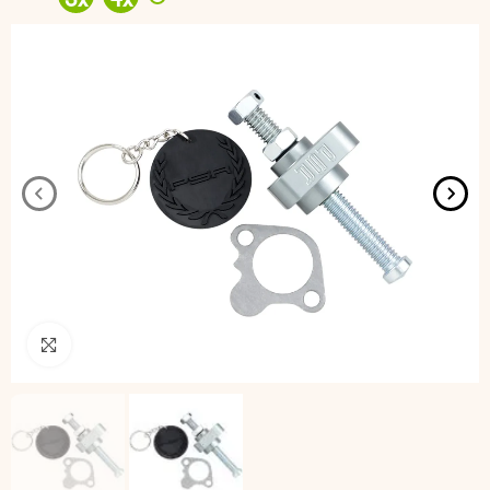
3
x
4
x
Pincha para agrandar