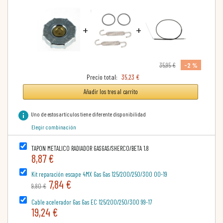
+
+
-2 %
35,95 €
Precio total:
35,23 €
Añadir los tres al carrito
info
Uno de estos artículos tiene diferente disponibilidad
Elegir combinación
TAPON METALICO RADIADOR GASGAS/SHERCO/BETA 1.8
8,87 €
Kit reparación escape 4MX Gas Gas 125/200/250/300 00-19
7,84 €
9,80 €
Cable acelerador Gas Gas EC 125/200/250/300 99-17
19,24 €