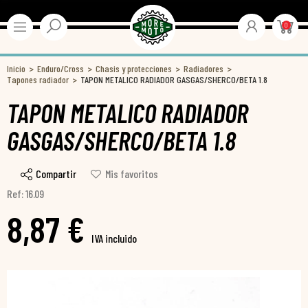
0
Inicio
Enduro/Cross
Chasis y protecciones
Radiadores
Tapones radiador
TAPON METALICO RADIADOR GASGAS/SHERCO/BETA 1.8
TAPON METALICO RADIADOR
GASGAS/SHERCO/BETA 1.8
Compartir
Mis favoritos
Ref: 16.09
8,87 €
IVA incluido