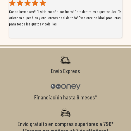
Cosas hermosas!! El sitio engaña por fuera! Pero dentro es espectacular! Te
Tu
atienden super bien y encuentras casi de todo! Excelente calidad, productos
de
para todos los gustos y bolsillos
pr
re
ti
co
r
Envío Express
Financiación hasta 6 meses*
Envío gratuito en compras superiores a 79€*
(Excepto neumáticos y kit de plásticos)