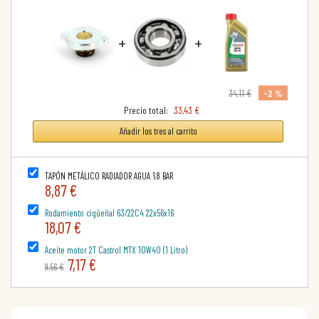
+
+
-2 %
34,11 €
Precio total:
33,43 €
Añadir los tres al carrito
TAPÓN METÁLICO RADIADOR AGUA 1.8 BAR
8,87 €
Rodamiento cigüeñal 63/22C4 22x56x16
18,07 €
Aceite motor 2T Castrol MTX 10W40 (1 Litro)
7,17 €
9,56 €