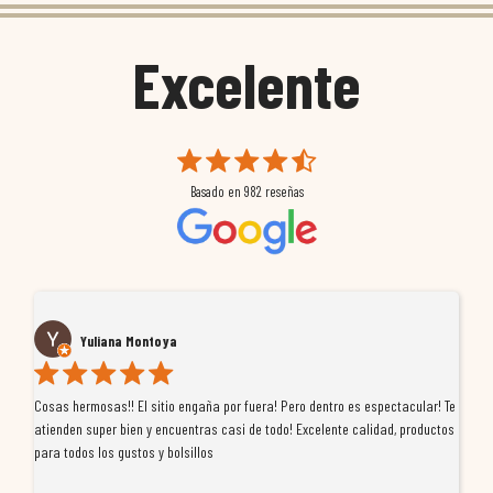
Excelente
Basado en
982
reseñas
Yuliana Montoya
Cosas hermosas!! El sitio engaña por fuera! Pero dentro es espectacular! Te
Tu
atienden super bien y encuentras casi de todo! Excelente calidad, productos
de
para todos los gustos y bolsillos
pr
re