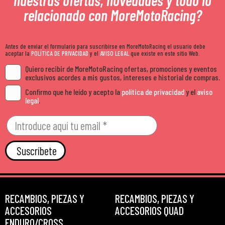
nuestras ofertas, novedades y todo lo
relacionado con MoreMotoRacing?
Antes de enviar el formulario para suscribirse en MoreMotoRacing el usuario debe
aceptar la
POLÍTICA DE PRIVACIDAD
y el
AVISO LEGAL
que existe en este sitio Web.
Quiero recibir de MoreMotoRacing ofertas, promociones y eventos
exclusivos acordes a mis gustos, intereses e historial de compras.
Confirmo que he leído y acepto la
política de privacidad
y el
aviso
legal
.
Suscríbete
RECAMBIOS, PIEZAS Y
RECAMBIOS, PIEZAS Y
ACCESORIOS
ACCESORIOS QUAD
ENDURO/CROSS