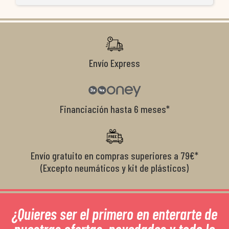
ti
co
r
Envío Express
Financiación hasta 6 meses*
Envío gratuito en compras superiores a 79€*
(Excepto neumáticos y kit de plásticos)
¿Quieres ser el primero en enterarte de