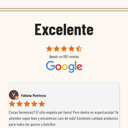
Excelente
Basado en
982
reseñas
Yuliana Montoya
Cosas hermosas!! El sitio engaña por fuera! Pero dentro es espectacular! Te
Tu
atienden super bien y encuentras casi de todo! Excelente calidad, productos
de
para todos los gustos y bolsillos
pr