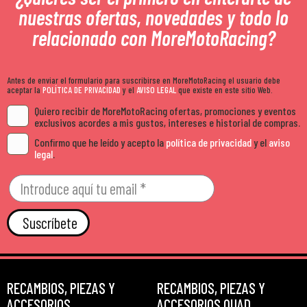
nuestras ofertas, novedades y todo lo
relacionado con MoreMotoRacing?
Antes de enviar el formulario para suscribirse en MoreMotoRacing el usuario debe
aceptar la
POLÍTICA DE PRIVACIDAD
y el
AVISO LEGAL
que existe en este sitio Web.
Quiero recibir de MoreMotoRacing ofertas, promociones y eventos
exclusivos acordes a mis gustos, intereses e historial de compras.
Confirmo que he leído y acepto la
política de privacidad
y el
aviso
legal
.
Suscríbete
RECAMBIOS, PIEZAS Y
RECAMBIOS, PIEZAS Y
ACCESORIOS
ACCESORIOS QUAD