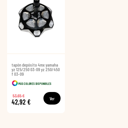
tapón depósito 4mx yamaha
yz 125/250 03-09 yz 250/450
f 03-09
MÁS COLORES DISPONIBLES
53,65 €
Ver
42,92 €