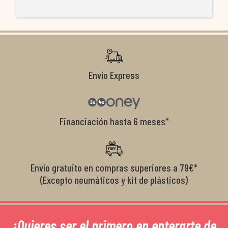
re
ti
co
r
Envío Express
Financiación hasta 6 meses*
Envío gratuito en compras superiores a 79€*
(Excepto neumáticos y kit de plásticos)
¿Quieres ser el primero en enterarte de