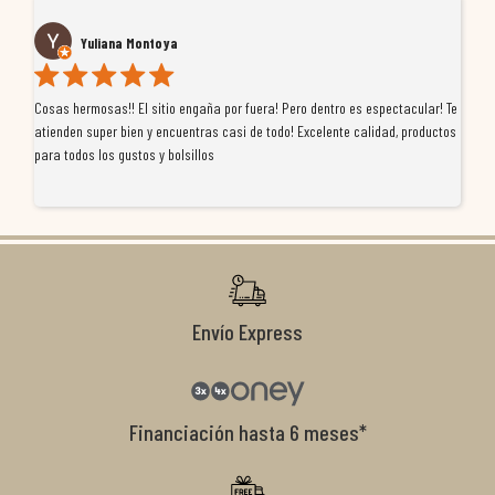
Yuliana Montoya
Cosas hermosas!! El sitio engaña por fuera! Pero dentro es espectacular! Te
Tu
atienden super bien y encuentras casi de todo! Excelente calidad, productos
de
para todos los gustos y bolsillos
pr
re
ti
co
r
Envío Express
Financiación hasta 6 meses*