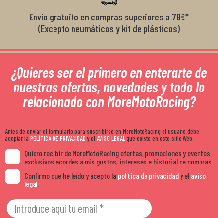
Envío gratuito en compras superiores a 79€*
(Excepto neumáticos y kit de plásticos)
¿Quieres ser el primero en enterarte de
nuestras ofertas, novedades y todo lo
relacionado con MoreMotoRacing?
Antes de enviar el formulario para suscribirse en MoreMotoRacing el usuario debe
aceptar la
POLÍTICA DE PRIVACIDAD
y el
AVISO LEGAL
que existe en este sitio Web.
Quiero recibir de MoreMotoRacing ofertas, promociones y eventos
exclusivos acordes a mis gustos, intereses e historial de compras.
Confirmo que he leído y acepto la
política de privacidad
y el
aviso
legal
.