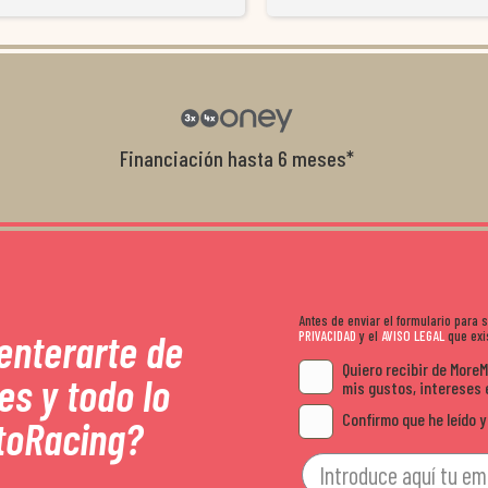
resolvieron el problema de forma rápida 
Da gusto tratar con tiendas que realme
con el cliente, y me ofrecieron unas con
garantía que no me la igualaron en otro
recomendables.
Financiación hasta 6 meses*
Antes de enviar el formulario para
 enterarte de
PRIVACIDAD
y el
AVISO LEGAL
que exis
Quiero recibir de More
es y todo lo
mis gustos, intereses 
Confirmo que he leído y
toRacing?