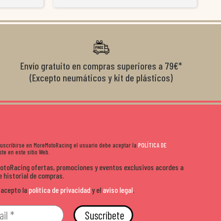
y satisfactoria.
venderte por vender. Los pedidos llegan perfectos, bien
y ayu
nte se implican
embalados y siempre a tiempo. Se nota que les importa
busca
diciones de
el cliente y que disfrutan lo que hacen. Si te gusta la
años 
s lados. Muy
moto y quieres comprar sin complicarte, Moremoto es el
sitio. Calidad, rapidez y buen rollo. ??️
Envío gratuito en compras superiores a 79€*
(Excepto neumáticos y kit de plásticos)
 suscribirse en MoreMotoRacing el usuario debe aceptar la
POLÍTICA DE
te en este sitio Web.
MotoRacing ofertas, promociones y eventos exclusivos acordes a
e historial de compras.
 acepto la
política de privacidad
y el
aviso legal
.
Suscríbete