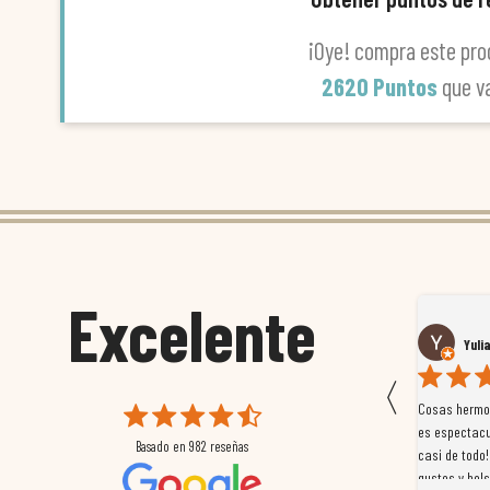
¡Oye! compra este pro
2620 Puntos
que v
Excelente
Susana García Luis
Yuli
〈
 que
Magnífica atención al cliente. Tuvimos un pequeño
Cosas hermos
mpleados
retraso en el pedido y desde el minuto uno se
es espectacu
Basado en
982
reseñas
a
preocuparon por ayudarnos en todo. Gracias a Sergio,
casi de todo!
magnífico gestor... atento, amable, un servicio de 10.
gustos y bols