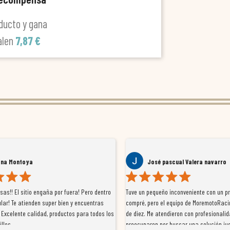
ducto y gana
alen
7,87 €
ana Montoya
José pascual Valera navarro
as!! El sitio engaña por fuera! Pero dentro
Tuve un pequeño inconveniente con un p
lar! Te atienden super bien y encuentras
compré, pero el equipo de MoremotoRaci
 Excelente calidad, productos para todos los
de diez. Me atendieron con profesionalid
illos
preocuparon por buscar una solución jus