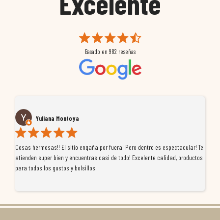
Excelente
Basado en
982
reseñas
Yuliana Montoya
Cosas hermosas!! El sitio engaña por fuera! Pero dentro es espectacular! Te
Tu
atienden super bien y encuentras casi de todo! Excelente calidad, productos
de
para todos los gustos y bolsillos
pr
re
ti
co
r