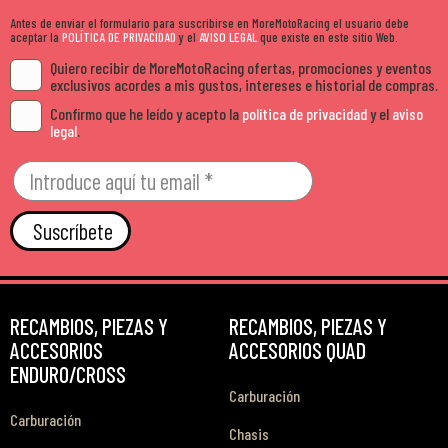
Antes de enviar el formulario para suscribirse en MoreMotoRacing el usuario debe
aceptar la
POLÍTICA DE PRIVACIDAD
y el
AVISO LEGAL
que existe en este sitio Web.
Quiero recibir de MoreMotoRacing ofertas, promociones y eventos
exclusivos acordes a mis gustos, intereses e historial de compras.
Confirmo que he leído y acepto la
política de privacidad
y el
aviso
legal
.
Suscríbete
RECAMBIOS, PIEZAS Y
RECAMBIOS, PIEZAS Y
ACCESORIOS
ACCESORIOS QUAD
ENDURO/CROSS
Carburación
Carburación
Chasis