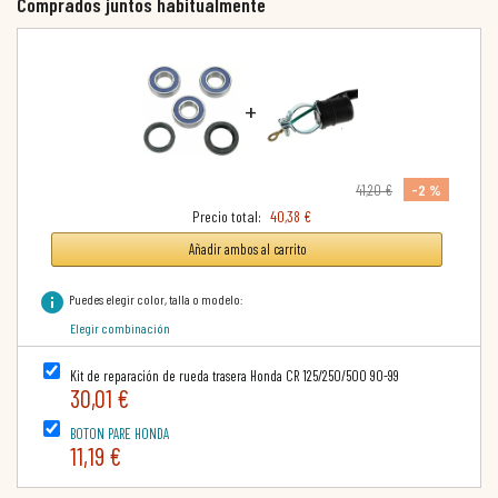
Comprados juntos habitualmente
+
-2 %
41,20 €
Precio total:
40,38 €
Añadir ambos al carrito
info
Puedes elegir color, talla o modelo:
Elegir combinación
Kit de reparación de rueda trasera Honda CR 125/250/500 90-99
30,01 €
BOTON PARE HONDA
11,19 €