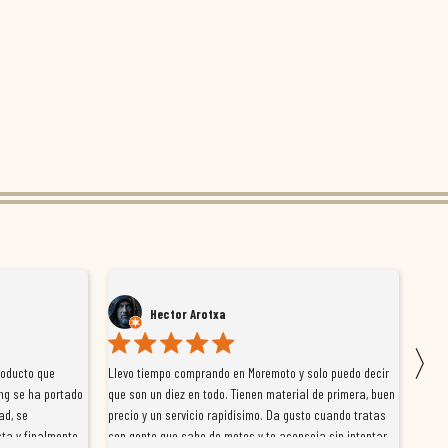
Hector Arotxa
〉
roducto que
Llevo tiempo comprando en Moremoto y solo puedo decir
Vengo
ng se ha portado
que son un diez en todo. Tienen material de primera, buen
la ti
ad, se
precio y un servicio rapidísimo. Da gusto cuando tratas
tiene
ta y finalmente
con gente que sabe de motos y te aconseja sin intentar
traba