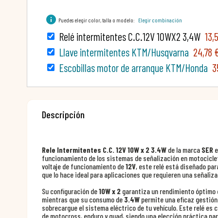
info
Puedes elegir color, talla o modelo:
Elegir combinación
Relé intermitentes C.C.12V 10WX2 3,4W
13,
Llave intermitentes KTM/Husqvarna
24,78 
Escobillas motor de arranque KTM/Honda
3
Descripción
Rele Intermitentes C.C. 12V 10W x 2 3.4W
de la marca
SER
e
funcionamiento de los sistemas de señalización en motociclet
voltaje de funcionamiento de
12V
, este relé está diseñado pa
que lo hace ideal para aplicaciones que requieren una señalizac
Su configuración de
10W x 2
garantiza un rendimiento óptimo e
mientras que su consumo de
3.4W
permite una eficaz gestión 
sobrecargue el sistema eléctrico de tu vehículo. Este relé es
de motocross, enduro y quad, siendo una elección práctica pa