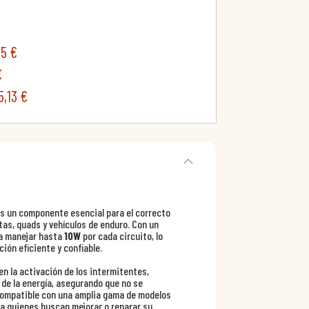
55 €
€
5,13 €
s un componente esencial para el correcto
as, quads y vehículos de enduro. Con un
ra manejar hasta
10W
por cada circuito, lo
ión eficiente y confiable.
n la activación de los intermitentes,
de la energía, asegurando que no se
 compatible con una amplia gama de modelos
ra quienes buscan mejorar o reparar su