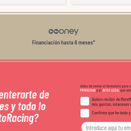
resolvieron el problema de forma rápida 
Da gusto tratar con tiendas que realme
con el cliente, y me ofrecieron unas con
garantía que no me la igualaron en otro
recomendables.
Financiación hasta 6 meses*
Antes de enviar el formulario para
 enterarte de
PRIVACIDAD
y el
AVISO LEGAL
que exis
Quiero recibir de More
es y todo lo
mis gustos, intereses 
Confirmo que he leído y
toRacing?