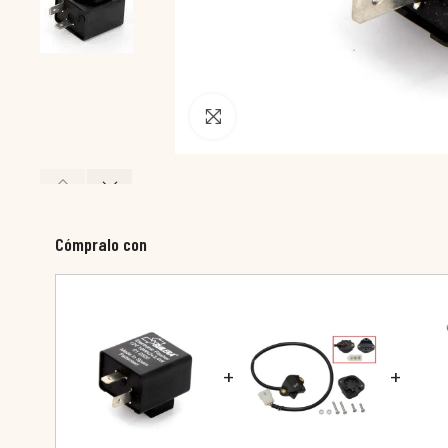
Pincha para agrandar
Cómpralo con
+
+