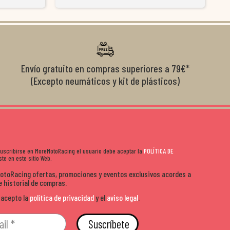
y satisfactoria.
venderte por vender. Los pedidos llegan perfectos, bien
y ayu
nte se implican
embalados y siempre a tiempo. Se nota que les importa
busca
diciones de
el cliente y que disfrutan lo que hacen. Si te gusta la
años 
s lados. Muy
moto y quieres comprar sin complicarte, Moremoto es el
sitio. Calidad, rapidez y buen rollo. ??️
Envío gratuito en compras superiores a 79€*
(Excepto neumáticos y kit de plásticos)
 suscribirse en MoreMotoRacing el usuario debe aceptar la
POLÍTICA DE
te en este sitio Web.
MotoRacing ofertas, promociones y eventos exclusivos acordes a
e historial de compras.
 acepto la
política de privacidad
y el
aviso legal
.
Suscríbete