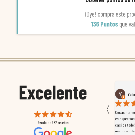
¡Oye! compra este pro
136 Puntos
que va
Excelente
Susana García Luis
Yuli
〈
 que
Magnífica atención al cliente. Tuvimos un pequeño
Cosas hermos
mpleados
retraso en el pedido y desde el minuto uno se
es espectacu
Basado en
982
reseñas
a
preocuparon por ayudarnos en todo. Gracias a Sergio,
casi de todo!
magnífico gestor... atento, amable, un servicio de 10.
gustos y bols