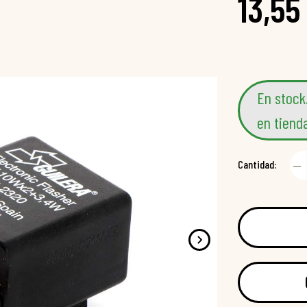
13,55
En stock
en tiend
Cantidad: