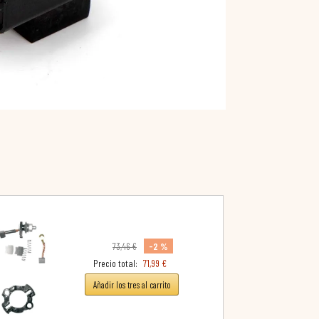
-2 %
73,46 €
Precio total:
71,99 €
Añadir los tres al carrito