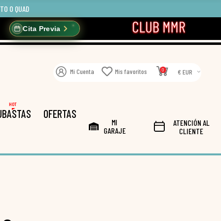
OTO O QUAD
Cita Previa
0
Mi Cuenta
Mis favoritos
€ EUR
HOT
UBASTAS
OFERTAS
MI
ATENCIÓN AL
GARAJE
CLIENTE