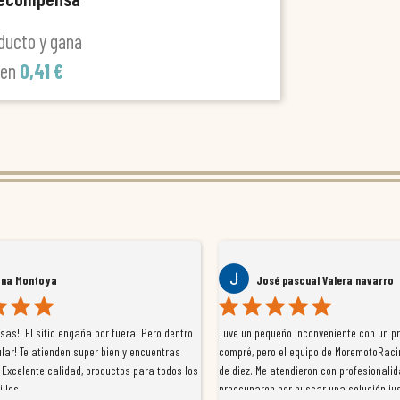
ducto y gana
len
0,41 €
ana Montoya
José pascual Valera navarro
as!! El sitio engaña por fuera! Pero dentro
Tuve un pequeño inconveniente con un p
lar! Te atienden super bien y encuentras
compré, pero el equipo de MoremotoRaci
 Excelente calidad, productos para todos los
de diez. Me atendieron con profesionalid
illos
preocuparon por buscar una solución jus