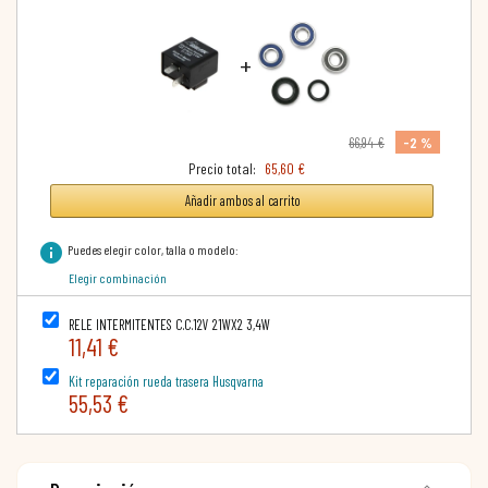
+
-2 %
66,94 €
Precio total:
65,60 €
Añadir ambos al carrito
info
Puedes elegir color, talla o modelo:
Elegir combinación
RELE INTERMITENTES C.C.12V 21WX2 3,4W
11,41 €
Kit reparación rueda trasera Husqvarna
55,53 €