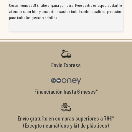
Cosas hermosas!! El sitio engaña por fuera! Pero dentro es espectacular! Te
Tu
atienden super bien y encuentras casi de todo! Excelente calidad, productos
de
para todos los gustos y bolsillos
pr
re
ti
co
r
Envío Express
Financiación hasta 6 meses*
Envío gratuito en compras superiores a 79€*
(Excepto neumáticos y kit de plásticos)