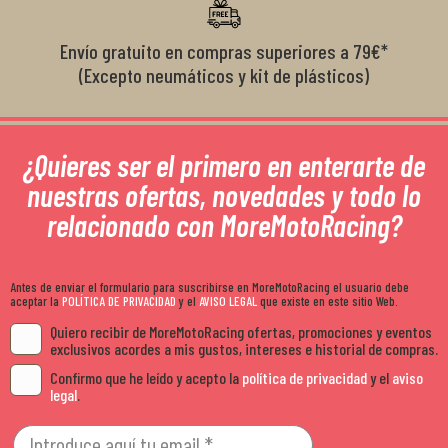
Envío gratuito en compras superiores a 79€*
(Excepto neumáticos y kit de plásticos)
¿Quieres ser el primero en enterarte de
nuestras ofertas, novedades y todo lo
relacionado con MoreMotoRacing?
Antes de enviar el formulario para suscribirse en MoreMotoRacing el usuario debe
aceptar la
POLÍTICA DE PRIVACIDAD
y el
AVISO LEGAL
que existe en este sitio Web.
Quiero recibir de MoreMotoRacing ofertas, promociones y eventos
exclusivos acordes a mis gustos, intereses e historial de compras.
Confirmo que he leído y acepto la
política de privacidad
y el
aviso
legal
.