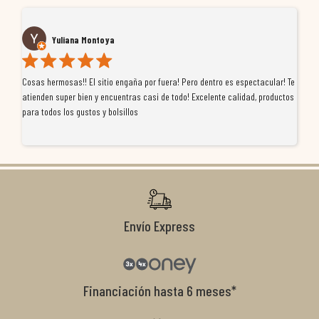
Yuliana Montoya
Cosas hermosas!! El sitio engaña por fuera! Pero dentro es espectacular! Te
Tu
atienden super bien y encuentras casi de todo! Excelente calidad, productos
de
para todos los gustos y bolsillos
pr
re
ti
co
r
Envío Express
Financiación hasta 6 meses*