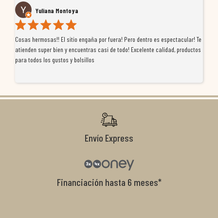
Yuliana Montoya
Cosas hermosas!! El sitio engaña por fuera! Pero dentro es espectacular! Te
Tu
atienden super bien y encuentras casi de todo! Excelente calidad, productos
de
para todos los gustos y bolsillos
pr
re
ti
co
r
Envío Express
Financiación hasta 6 meses*