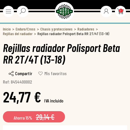
0
Inicio
Enduro/Cross
Chasis y protecciones
Radiadores
Rejillas del radiador
Rejillas radiador Polisport Beta RR 2T/4T (13-18)
Rejillas radiador Polisport Beta
RR 2T/4T (13-18)
Compartir
Mis favoritos
Ref: 8454400002
24,77 €
IVA incluido
29,14 €
Ahorra 15%