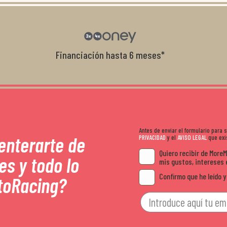
con el cliente, y me ofrecieron unas con
garantía que no me la igualaron en otro
recomendables.
Financiación hasta 6 meses*
Antes de enviar el formulario para
 enterarte de
PRIVACIDAD
y el
AVISO LEGAL
que exis
Quiero recibir de More
es y todo lo
mis gustos, intereses 
Confirmo que he leído y
toRacing?