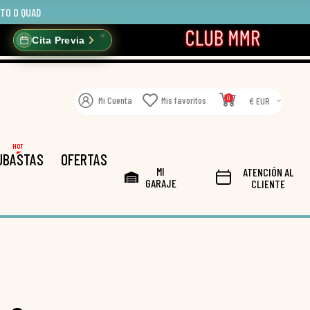
OTO O QUAD
Cita Previa
0
Mi Cuenta
Mis favoritos
€ EUR
HOT
UBASTAS
OFERTAS
MI
ATENCIÓN AL
GARAJE
CLIENTE