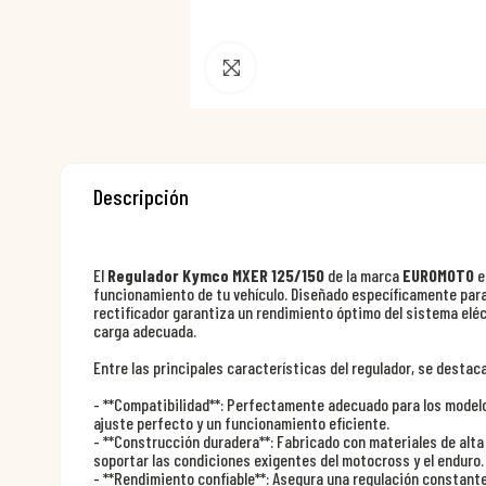
Pincha para agrandar
Descripción
El
Regulador Kymco MXER 125/150
de la marca
EUROMOTO
e
funcionamiento de tu vehículo. Diseñado específicamente para 
rectificador garantiza un rendimiento óptimo del sistema eléct
carga adecuada.
Entre las principales características del regulador, se destac
- **Compatibilidad**: Perfectamente adecuado para los modelo
ajuste perfecto y un funcionamiento eficiente.
- **Construcción duradera**: Fabricado con materiales de alta
soportar las condiciones exigentes del motocross y el enduro.
- **Rendimiento confiable**: Asegura una regulación constante 