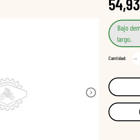
54,93
Bajo dem
largo.
Cantidad: