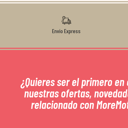
Envío Express
¿Quieres ser el primero en
nuestras ofertas, novedad
relacionado con MoreMo