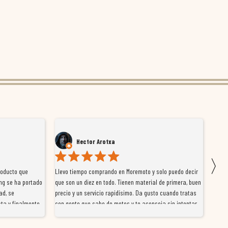
Hector Arotxa
〉
roducto que
Llevo tiempo comprando en Moremoto y solo puedo decir
Vengo
ng se ha portado
que son un diez en todo. Tienen material de primera, buen
la ti
ad, se
precio y un servicio rapidísimo. Da gusto cuando tratas
tiene
ta y finalmente
con gente que sabe de motos y te aconseja sin intentar
traba
y satisfactoria.
venderte por vender. Los pedidos llegan perfectos, bien
y ayu
nte se implican
embalados y siempre a tiempo. Se nota que les importa
busca