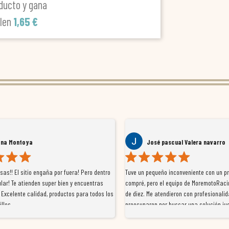
ducto y gana
alen
1,65 €
ana Montoya
José pascual Valera navarro
as!! El sitio engaña por fuera! Pero dentro
Tuve un pequeño inconveniente con un p
lar! Te atienden super bien y encuentras
compré, pero el equipo de MoremotoRaci
 Excelente calidad, productos para todos los
de diez. Me atendieron con profesionalid
illos
preocuparon por buscar una solución jus
resolvieron el problema de forma rápida 
Da gusto tratar con tiendas que realme