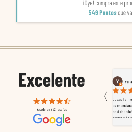
¡Oye! compra este pro
549 Puntos
que v
Excelente
Susana García Luis
Yuli
〈
 que
Magnífica atención al cliente. Tuvimos un pequeño
Cosas hermos
mpleados
retraso en el pedido y desde el minuto uno se
es espectacu
Basado en
982
reseñas
a
preocuparon por ayudarnos en todo. Gracias a Sergio,
casi de todo!
magnífico gestor... atento, amable, un servicio de 10.
gustos y bols
Gracias de nuevo por todo!