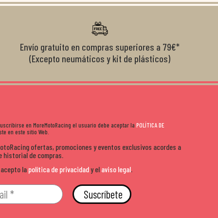
diciones de
el cliente y que disfrutan lo que hacen. Si te gusta la
años 
s lados. Muy
moto y quieres comprar sin complicarte, Moremoto es el
sitio. Calidad, rapidez y buen rollo. ??️
Envío gratuito en compras superiores a 79€*
(Excepto neumáticos y kit de plásticos)
 suscribirse en MoreMotoRacing el usuario debe aceptar la
POLÍTICA DE
te en este sitio Web.
MotoRacing ofertas, promociones y eventos exclusivos acordes a
e historial de compras.
 acepto la
política de privacidad
y el
aviso legal
.
Suscríbete