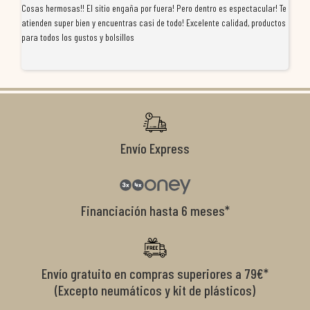
Cosas hermosas!! El sitio engaña por fuera! Pero dentro es espectacular! Te
Tu
atienden super bien y encuentras casi de todo! Excelente calidad, productos
de
para todos los gustos y bolsillos
pr
re
ti
co
r
Envío Express
Financiación hasta 6 meses*
Envío gratuito en compras superiores a 79€*
(Excepto neumáticos y kit de plásticos)