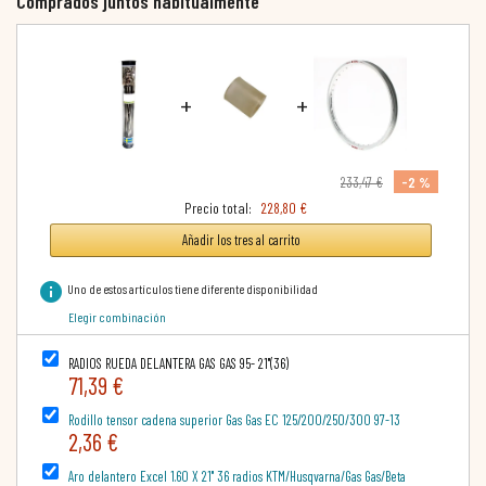
Comprados juntos habitualmente
+
+
-2 %
233,47 €
Precio total:
228,80 €
Añadir los tres al carrito
info
Uno de estos artículos tiene diferente disponibilidad
Elegir combinación
RADIOS RUEDA DELANTERA GAS GAS 95- 21"(36)
71,39 €
Rodillo tensor cadena superior Gas Gas EC 125/200/250/300 97-13
2,36 €
Aro delantero Excel 1.60 X 21" 36 radios KTM/Husqvarna/Gas Gas/Beta