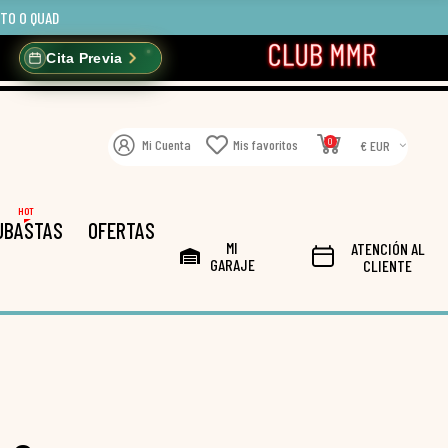
OTO O QUAD
Cita Previa
0
Mi Cuenta
Mis favoritos
€ EUR
HOT
UBASTAS
OFERTAS
MI
ATENCIÓN AL
GARAJE
CLIENTE