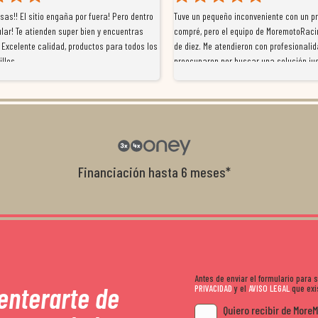
as!! El sitio engaña por fuera! Pero dentro
Tuve un pequeño inconveniente con un p
lar! Te atienden super bien y encuentras
compré, pero el equipo de MoremotoRaci
 Excelente calidad, productos para todos los
de diez. Me atendieron con profesionalid
illos
preocuparon por buscar una solución jus
resolvieron el problema de forma rápida 
Da gusto tratar con tiendas que realme
con el cliente, y me ofrecieron unas con
garantía que no me la igualaron en otro
recomendables.
Financiación hasta 6 meses*
Antes de enviar el formulario para
 enterarte de
PRIVACIDAD
y el
AVISO LEGAL
que exis
Quiero recibir de More