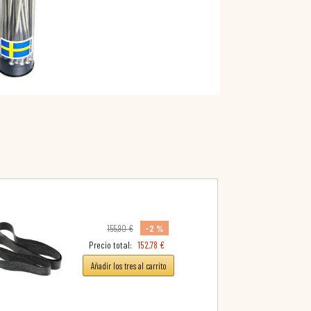
-2 %
155,90 €
Precio total:
152,78 €
Añadir los tres al carrito