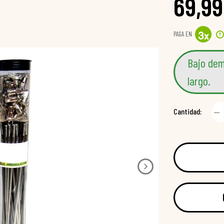
69,99
PAGA EN
?
3
x
Bajo dem
largo.
Cantidad: