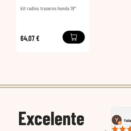
kit radios traseros honda 19"
64,07 €
Excelente
Susana García Luis
Yuli