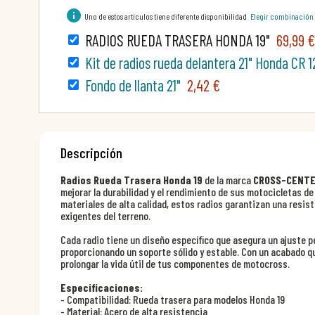
info
Uno de estos artículos tiene diferente disponibilidad
Elegir combinación
RADIOS RUEDA TRASERA HONDA 19"
69,99 €
Kit de radios rueda delantera 21" Honda CR
Fondo de llanta 21"
2,42 €
Descripción
Radios Rueda Trasera Honda 19
de la marca
CROSS-CENT
mejorar la durabilidad y el rendimiento de sus motocicletas d
materiales de alta calidad, estos radios garantizan una resis
exigentes del terreno.
Cada radio tiene un diseño específico que asegura un ajuste p
proporcionando un soporte sólido y estable. Con un acabado qu
prolongar la vida útil de tus componentes de motocross.
Especificaciones:
- Compatibilidad: Rueda trasera para modelos Honda 19
- Material: Acero de alta resistencia