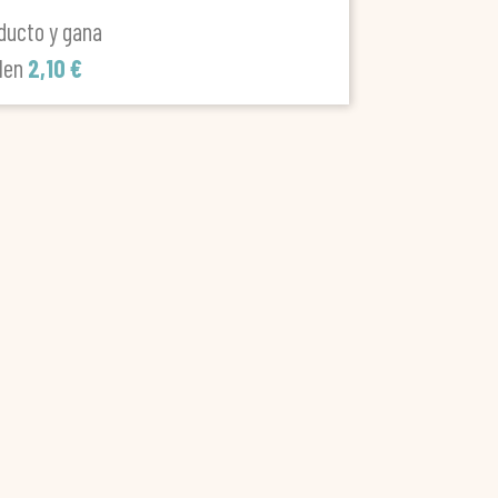
ducto y gana
len
2,10 €