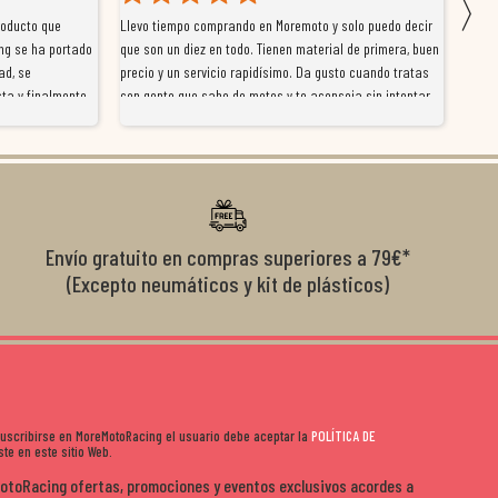
〉
roducto que
Llevo tiempo comprando en Moremoto y solo puedo decir
Vengo
ng se ha portado
que son un diez en todo. Tienen material de primera, buen
la ti
ad, se
precio y un servicio rapidísimo. Da gusto cuando tratas
tiene
ta y finalmente
con gente que sabe de motos y te aconseja sin intentar
traba
y satisfactoria.
venderte por vender. Los pedidos llegan perfectos, bien
y ayu
nte se implican
embalados y siempre a tiempo. Se nota que les importa
busca
diciones de
el cliente y que disfrutan lo que hacen. Si te gusta la
años 
s lados. Muy
moto y quieres comprar sin complicarte, Moremoto es el
sitio. Calidad, rapidez y buen rollo. ??️
Envío gratuito en compras superiores a 79€*
(Excepto neumáticos y kit de plásticos)
 suscribirse en MoreMotoRacing el usuario debe aceptar la
POLÍTICA DE
te en este sitio Web.
MotoRacing ofertas, promociones y eventos exclusivos acordes a