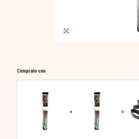
Pincha para agrandar
Cómpralo con
+
+