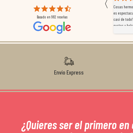
〈
 que
Magnífica atención al cliente. Tuvimos un pequeño
Cosas hermos
mpleados
retraso en el pedido y desde el minuto uno se
es espectacu
Basado en
982
reseñas
a
preocuparon por ayudarnos en todo. Gracias a Sergio,
casi de todo!
magnífico gestor... atento, amable, un servicio de 10.
gustos y bols
Gracias de nuevo por todo!
Envío Express
¿Quieres ser el primero en