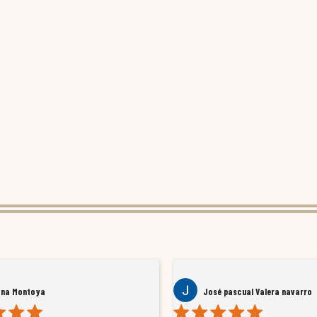
ana Montoya
José pascual Valera navarro