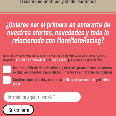
(Excepto neumáticos y kit de plásticos)
¿Quieres ser el primero en enterarte de
nuestras ofertas, novedades y todo lo
relacionado con MoreMotoRacing?
Antes de enviar el formulario para suscribirse en MoreMotoRacing el usuario debe
aceptar la
POLÍTICA DE PRIVACIDAD
y el
AVISO LEGAL
que existe en este sitio Web.
Quiero recibir de MoreMotoRacing ofertas, promociones y eventos
exclusivos acordes a mis gustos, intereses e historial de compras.
Confirmo que he leído y acepto la
política de privacidad
y el
aviso
legal
.
Suscríbete