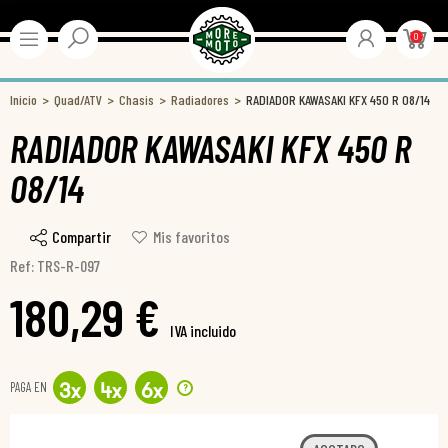
0
Inicio
Quad/ATV
Chasis
Radiadores
RADIADOR KAWASAKI KFX 450 R 08/14
RADIADOR KAWASAKI KFX 450 R
08/14
Compartir
Mis favoritos
Ref: TRS-R-097
180,29 €
IVA incluido
PAGA EN
?
3
x
4
x
6
x