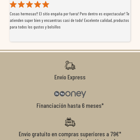
Cosas hermosas!! El sitio engaña por fuera! Pero dentro es espectacular! Te
Tu
atienden super bien y encuentras casi de todo! Excelente calidad, productos
de
para todos los gustos y bolsillos
pr
re
ti
co
r
Envío Express
Financiación hasta 6 meses*
Envío gratuito en compras superiores a 79€*