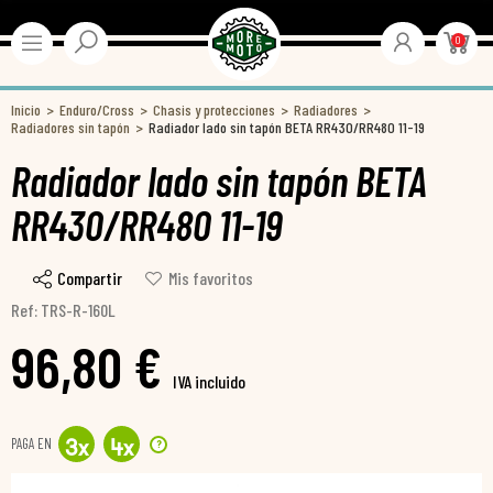
0
Inicio
Enduro/Cross
Chasis y protecciones
Radiadores
Radiadores sin tapón
Radiador lado sin tapón BETA RR430/RR480 11-19
Radiador lado sin tapón BETA
RR430/RR480 11-19
Compartir
Mis favoritos
Ref: TRS-R-160L
96,80 €
IVA incluido
PAGA EN
?
3
x
4
x