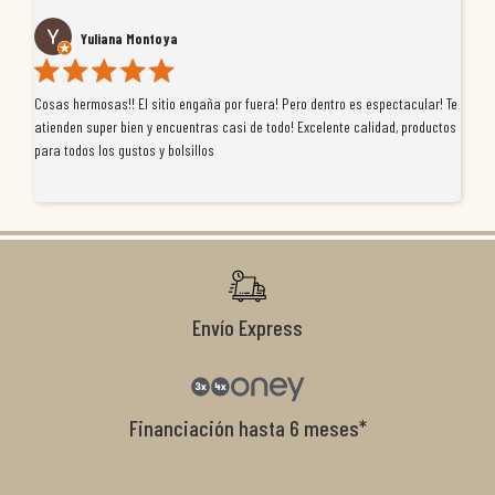
Yuliana Montoya
Cosas hermosas!! El sitio engaña por fuera! Pero dentro es espectacular! Te
Tu
atienden super bien y encuentras casi de todo! Excelente calidad, productos
de
para todos los gustos y bolsillos
pr
re
ti
co
r
Envío Express
Financiación hasta 6 meses*