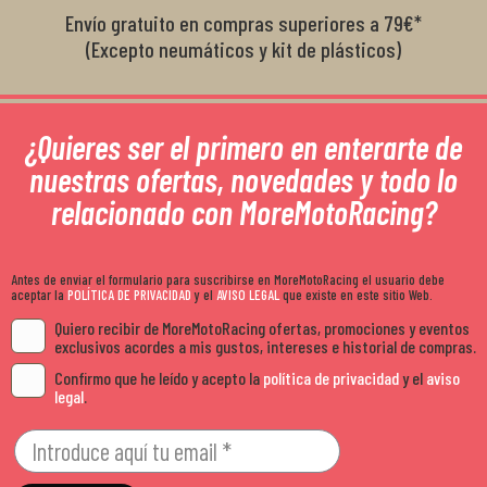
Envío gratuito en compras superiores a 79€*
(Excepto neumáticos y kit de plásticos)
¿Quieres ser el primero en enterarte de
nuestras ofertas, novedades y todo lo
relacionado con MoreMotoRacing?
Antes de enviar el formulario para suscribirse en MoreMotoRacing el usuario debe
aceptar la
POLÍTICA DE PRIVACIDAD
y el
AVISO LEGAL
que existe en este sitio Web.
Quiero recibir de MoreMotoRacing ofertas, promociones y eventos
exclusivos acordes a mis gustos, intereses e historial de compras.
Confirmo que he leído y acepto la
política de privacidad
y el
aviso
legal
.