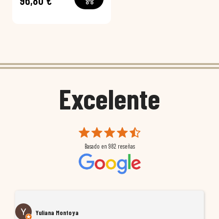
96,80 €
Excelente
Basado en
982
reseñas
Yuliana Montoya