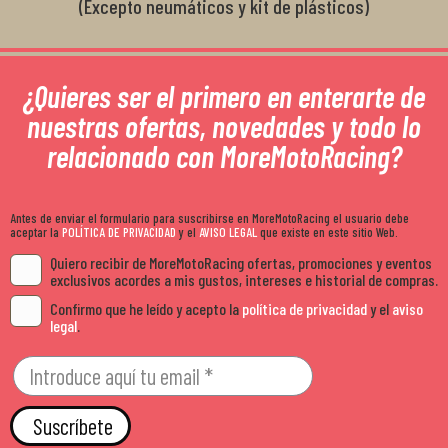
(Excepto neumáticos y kit de plásticos)
¿Quieres ser el primero en enterarte de
nuestras ofertas, novedades y todo lo
relacionado con MoreMotoRacing?
Antes de enviar el formulario para suscribirse en MoreMotoRacing el usuario debe
aceptar la
POLÍTICA DE PRIVACIDAD
y el
AVISO LEGAL
que existe en este sitio Web.
Quiero recibir de MoreMotoRacing ofertas, promociones y eventos
exclusivos acordes a mis gustos, intereses e historial de compras.
Confirmo que he leído y acepto la
política de privacidad
y el
aviso
legal
.
Suscríbete