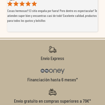
Cosas hermosas!! El sitio engaña por fuera! Pero dentro es espectacular! Te
Tu
atienden super bien y encuentras casi de todo! Excelente calidad, productos
de
para todos los gustos y bolsillos
pr
re
ti
co
r
Envío Express
Financiación hasta 6 meses*
Envío gratuito en compras superiores a 79€*