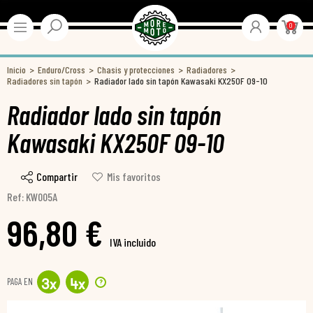
0
Inicio
Enduro/Cross
Chasis y protecciones
Radiadores
Radiadores sin tapón
Radiador lado sin tapón Kawasaki KX250F 09-10
Radiador lado sin tapón
Kawasaki KX250F 09-10
Compartir
Mis favoritos
Ref: KW005A
96,80 €
IVA incluido
PAGA EN
?
3
x
4
x