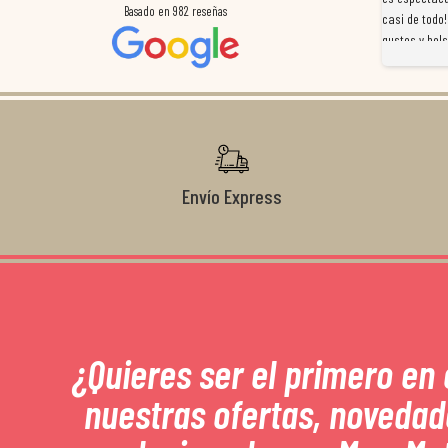
Basado en
982
reseñas
a
preocuparon por ayudarnos en todo. Gracias a Sergio,
casi de todo!
magnífico gestor... atento, amable, un servicio de 10.
gustos y bols
Gracias de nuevo por todo!
Envío Express
¿Quieres ser el primero en
nuestras ofertas, novedad