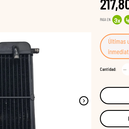
217,8
PAGA EN
3
x
Últimas 
inmediat
Cantidad: