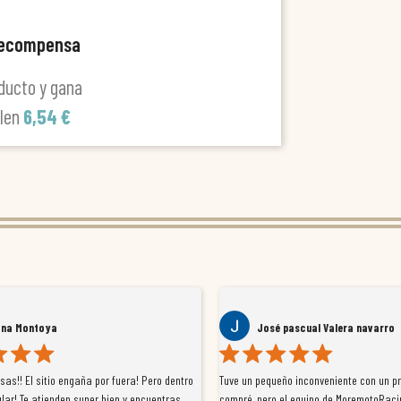
recompensa
ducto y gana
alen
6,54 €
ana Montoya
José pascual Valera navarro
as!! El sitio engaña por fuera! Pero dentro
Tuve un pequeño inconveniente con un p
lar! Te atienden super bien y encuentras
compré, pero el equipo de MoremotoRaci