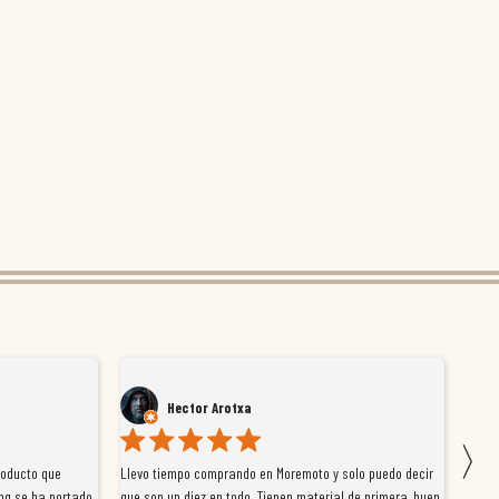
Hector Arotxa
〉
roducto que
Llevo tiempo comprando en Moremoto y solo puedo decir
Vengo
ng se ha portado
que son un diez en todo. Tienen material de primera, buen
la ti