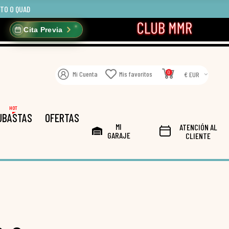
OTO O QUAD
Cita Previa
0
Mi Cuenta
Mis favoritos
€ EUR
HOT
UBASTAS
OFERTAS
MI
ATENCIÓN AL
GARAJE
CLIENTE