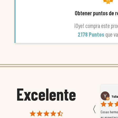
Obtener puntos de 
¡Oye! compra este pro
2178 Puntos
que v
Excelente
Susana García Luis
Yuli
〈
 que
Magnífica atención al cliente. Tuvimos un pequeño
Cosas hermos
mpleados
retraso en el pedido y desde el minuto uno se
es espectacu