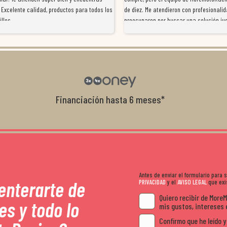
 Excelente calidad, productos para todos los
de diez. Me atendieron con profesionalid
illos
preocuparon por buscar una solución jus
resolvieron el problema de forma rápida 
Da gusto tratar con tiendas que realme
con el cliente, y me ofrecieron unas con
garantía que no me la igualaron en otro
recomendables.
Financiación hasta 6 meses*
Antes de enviar el formulario para
 enterarte de
PRIVACIDAD
y el
AVISO LEGAL
que exis
Quiero recibir de More
es y todo lo
mis gustos, intereses 
Confirmo que he leído y