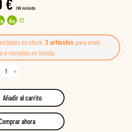
0 €
IVA incluido
?
4
x
6
x
unidades en stock.
2 artículos
para envío
o o recogida en tienda.
Añadir al carrito
Comprar ahora