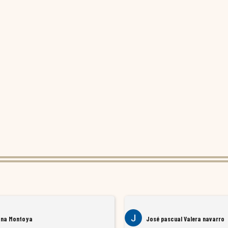
ana Montoya
José pascual Valera navarro