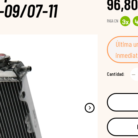
96,80
09/07-11
PAGA EN
3
x
Última u
inmediat
Cantidad: