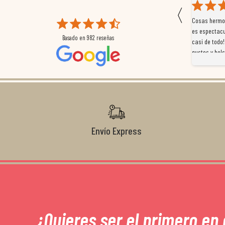
〈
 que
Magnífica atención al cliente. Tuvimos un pequeño
Cosas hermos
mpleados
retraso en el pedido y desde el minuto uno se
es espectacu
Basado en
982
reseñas
a
preocuparon por ayudarnos en todo. Gracias a Sergio,
casi de todo!
magnífico gestor... atento, amable, un servicio de 10.
gustos y bols
Gracias de nuevo por todo!
Envío Express
¿Quieres ser el primero en