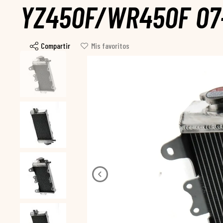
YZ450F/WR450F 07-
Compartir
Mis favoritos