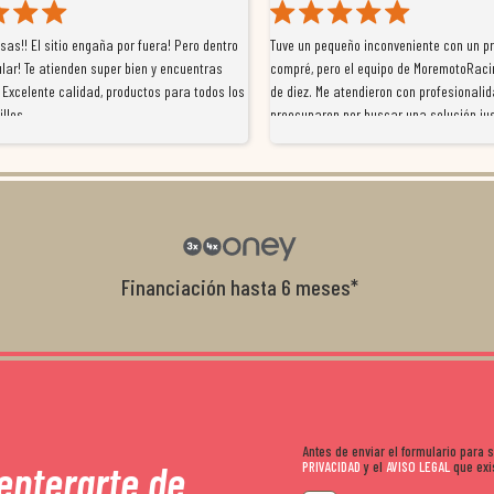
as!! El sitio engaña por fuera! Pero dentro
Tuve un pequeño inconveniente con un p
lar! Te atienden super bien y encuentras
compré, pero el equipo de MoremotoRaci
 Excelente calidad, productos para todos los
de diez. Me atendieron con profesionalid
illos
preocuparon por buscar una solución jus
resolvieron el problema de forma rápida 
Da gusto tratar con tiendas que realme
con el cliente, y me ofrecieron unas con
garantía que no me la igualaron en otro
recomendables.
Financiación hasta 6 meses*
Antes de enviar el formulario para
 enterarte de
PRIVACIDAD
y el
AVISO LEGAL
que exis