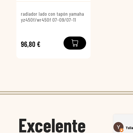
radiador lado con tapón yamaha
yz450f/wr450f 07-09/07-11
96,80 €
Excelente
Susana García Luis
Yuli