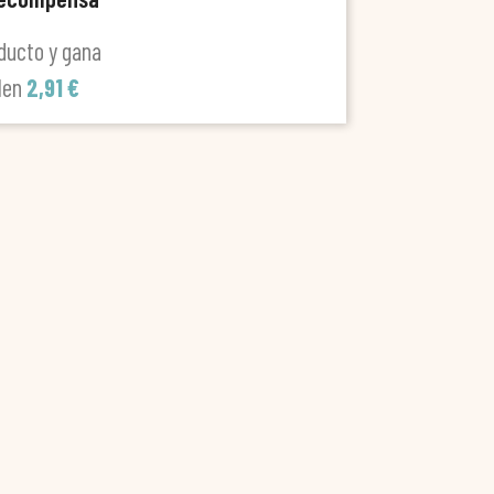
ducto y gana
len
2,91 €