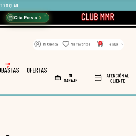
OTO O QUAD
Cita Previa
0
Mi Cuenta
Mis favoritos
€ EUR
HOT
UBASTAS
OFERTAS
MI
ATENCIÓN AL
GARAJE
CLIENTE