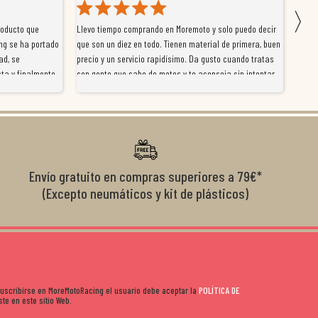
〉
roducto que
Llevo tiempo comprando en Moremoto y solo puedo decir
Vengo
ng se ha portado
que son un diez en todo. Tienen material de primera, buen
la ti
ad, se
precio y un servicio rapidísimo. Da gusto cuando tratas
tiene
ta y finalmente
con gente que sabe de motos y te aconseja sin intentar
traba
y satisfactoria.
venderte por vender. Los pedidos llegan perfectos, bien
y ayu
nte se implican
embalados y siempre a tiempo. Se nota que les importa
busca
diciones de
el cliente y que disfrutan lo que hacen. Si te gusta la
años 
s lados. Muy
moto y quieres comprar sin complicarte, Moremoto es el
sitio. Calidad, rapidez y buen rollo. ??️
Envío gratuito en compras superiores a 79€*
(Excepto neumáticos y kit de plásticos)
 suscribirse en MoreMotoRacing el usuario debe aceptar la
POLÍTICA DE
te en este sitio Web.