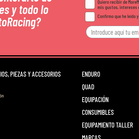
Quiero recibir de More
es y todo lo
mis gustos, intereses 
Confirmo que he leído y
toRacing?
OS, PIEZAS Y ACCESORIOS
ENDURO
QUAD
ón
EQUIPACIÓN
CONSUMIBLES
EQUIPAMIENTO TALLER
MARCAS