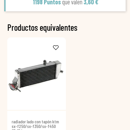
1198 Puntos
que valen
3,60 €
Productos equivalentes
radiador lado con tapón ktm
sx-f250/sx-f350/sx-f450