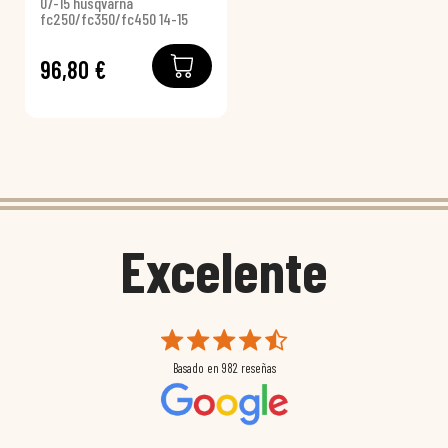
07-15 husqvarna
fc250/fc350/fc450 14-15
96,80 €
Excelente
Basado en
982
reseñas