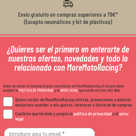
Envío gratuito en compras superiores a 79€*
(Excepto neumáticos y kit de plásticos)
¿Quieres ser el primero en enterarte de
nuestras ofertas, novedades y todo lo
relacionado con MoreMotoRacing?
Antes de enviar el formulario para suscribirse en MoreMotoRacing el usuario debe
aceptar la
POLÍTICA DE PRIVACIDAD
y el
AVISO LEGAL
que existe en este sitio Web.
Quiero recibir de MoreMotoRacing ofertas, promociones y eventos
exclusivos acordes a mis gustos, intereses e historial de compras.
Confirmo que he leído y acepto la
política de privacidad
y el
aviso
legal
.