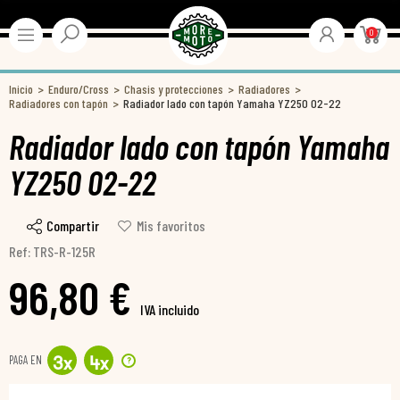
0
Inicio
Enduro/Cross
Chasis y protecciones
Radiadores
Radiadores con tapón
Radiador lado con tapón Yamaha YZ250 02-22
Radiador lado con tapón Yamaha
YZ250 02-22
Compartir
Mis favoritos
Ref: TRS-R-125R
96,80 €
IVA incluido
PAGA EN
?
3
x
4
x