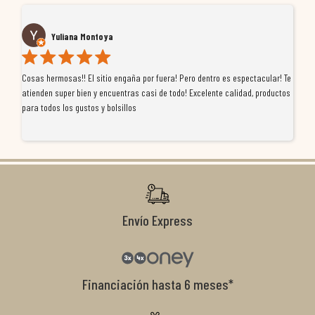
Yuliana Montoya
Cosas hermosas!! El sitio engaña por fuera! Pero dentro es espectacular! Te
Tu
atienden super bien y encuentras casi de todo! Excelente calidad, productos
de
para todos los gustos y bolsillos
pr
re
ti
co
r
Envío Express
Financiación hasta 6 meses*