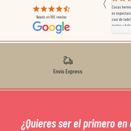
〈
 que
Magnífica atención al cliente. Tuvimos un pequeño
Cosas hermos
mpleados
retraso en el pedido y desde el minuto uno se
es espectacu
Basado en
982
reseñas
a
preocuparon por ayudarnos en todo. Gracias a Sergio,
casi de todo!
magnífico gestor... atento, amable, un servicio de 10.
gustos y bols
Gracias de nuevo por todo!
Envío Express
¿Quieres ser el primero en