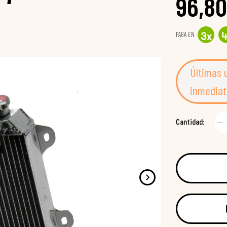
96,80
PAGA EN
3
x
Últimas 
inmediat
Cantidad: