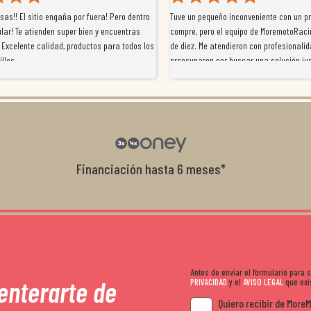
as!! El sitio engaña por fuera! Pero dentro
Tuve un pequeño inconveniente con un p
lar! Te atienden super bien y encuentras
compré, pero el equipo de MoremotoRaci
 Excelente calidad, productos para todos los
de diez. Me atendieron con profesionalid
illos
preocuparon por buscar una solución jus
resolvieron el problema de forma rápida 
Da gusto tratar con tiendas que realme
con el cliente, y me ofrecieron unas con
garantía que no me la igualaron en otro
recomendables.
Financiación hasta 6 meses*
Antes de enviar el formulario para
 enterarte de
PRIVACIDAD
y el
AVISO LEGAL
que exis
Quiero recibir de More