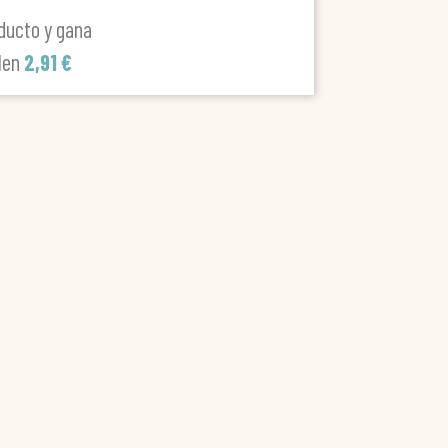
ducto y gana
len
2,91 €