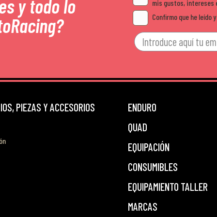
es y todo lo
mis gustos, intereses 
Confirmo que he leído y
toRacing?
OS, PIEZAS Y ACCESORIOS
ENDURO
QUAD
ón
EQUIPACIÓN
CONSUMIBLES
EQUIPAMIENTO TALLER
MARCAS