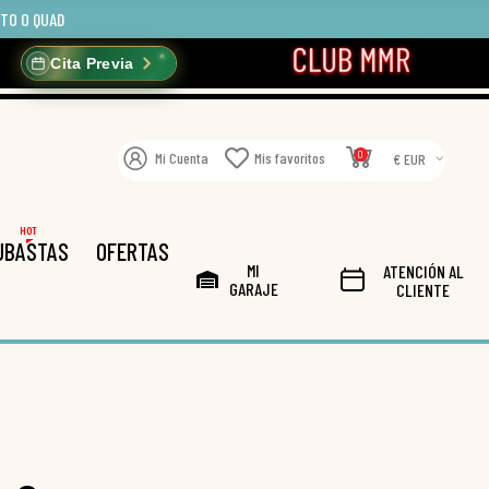
OTO O QUAD
Cita Previa
0
Mi Cuenta
Mis favoritos
€ EUR
HOT
UBASTAS
OFERTAS
MI
ATENCIÓN AL
GARAJE
CLIENTE