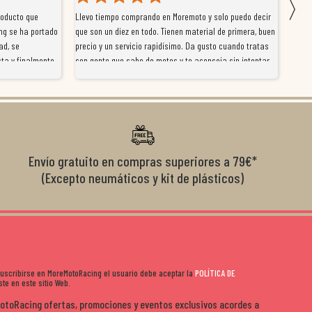
〉
roducto que
Llevo tiempo comprando en Moremoto y solo puedo decir
Vengo
ng se ha portado
que son un diez en todo. Tienen material de primera, buen
la ti
ad, se
precio y un servicio rapidísimo. Da gusto cuando tratas
tiene
ta y finalmente
con gente que sabe de motos y te aconseja sin intentar
traba
y satisfactoria.
venderte por vender. Los pedidos llegan perfectos, bien
y ayu
nte se implican
embalados y siempre a tiempo. Se nota que les importa
busca
diciones de
el cliente y que disfrutan lo que hacen. Si te gusta la
años 
s lados. Muy
moto y quieres comprar sin complicarte, Moremoto es el
sitio. Calidad, rapidez y buen rollo. ??️
Envío gratuito en compras superiores a 79€*
(Excepto neumáticos y kit de plásticos)
 suscribirse en MoreMotoRacing el usuario debe aceptar la
POLÍTICA DE
te en este sitio Web.
MotoRacing ofertas, promociones y eventos exclusivos acordes a