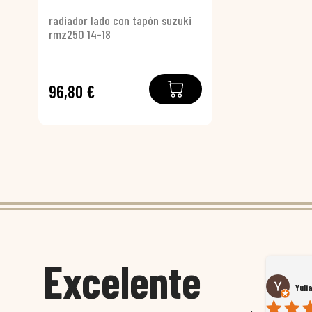
radiador lado con tapón suzuki
rmz250 14-18
96,80 €
Excelente
Susana García Luis
Yuli