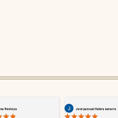
ana Montoya
José pascual Valera navarro