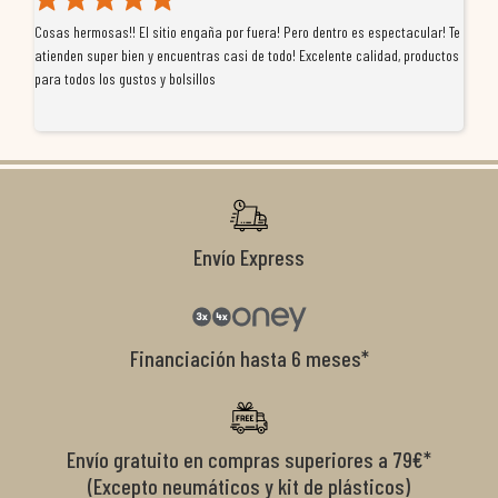
Cosas hermosas!! El sitio engaña por fuera! Pero dentro es espectacular! Te
Tu
atienden super bien y encuentras casi de todo! Excelente calidad, productos
de
para todos los gustos y bolsillos
pr
re
ti
co
r
Envío Express
Financiación hasta 6 meses*
Envío gratuito en compras superiores a 79€*
(Excepto neumáticos y kit de plásticos)