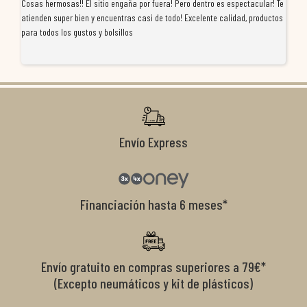
Cosas hermosas!! El sitio engaña por fuera! Pero dentro es espectacular! Te
Tu
atienden super bien y encuentras casi de todo! Excelente calidad, productos
de
para todos los gustos y bolsillos
pr
re
ti
co
r
Envío Express
Financiación hasta 6 meses*
Envío gratuito en compras superiores a 79€*
(Excepto neumáticos y kit de plásticos)