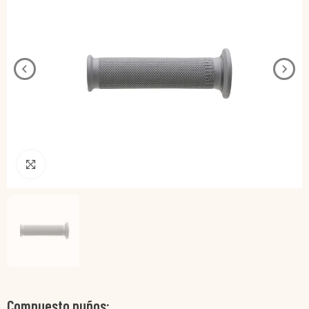
Pincha para agrandar
Compuesto puños