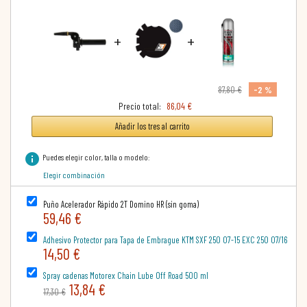
+
+
-2 %
87,80 €
Precio total:
86,04 €
Añadir los tres al carrito
info
Puedes elegir color, talla o modelo:
Elegir combinación
Puño Acelerador Rápido 2T Domino HR (sin goma)
59,46 €
Adhesivo Protector para Tapa de Embrague KTM SXF 250 07-15 EXC 250 07/16
14,50 €
Spray cadenas Motorex Chain Lube Off Road 500 ml
13,84 €
17,30 €