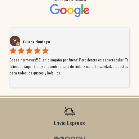
Yuliana Montoya
Cosas hermosas!! El sitio engaña por fuera! Pero dentro es espectacular! Te
Tu
atienden super bien y encuentras casi de todo! Excelente calidad, productos
de
para todos los gustos y bolsillos
pr
re
ti
co
r
Envío Express