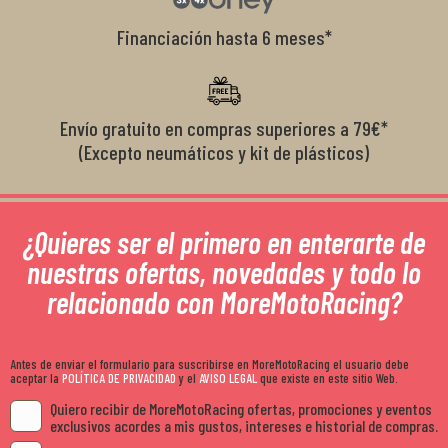
Financiación hasta 6 meses*
Envío gratuito en compras superiores a 79€*
(Excepto neumáticos y kit de plásticos)
¿Quieres ser el primero en enterarte de
nuestras ofertas, novedades y todo lo
relacionado con MoreMotoRacing?
Antes de enviar el formulario para suscribirse en MoreMotoRacing el usuario debe
aceptar la
POLÍTICA DE PRIVACIDAD
y el
AVISO LEGAL
que existe en este sitio Web.
Quiero recibir de MoreMotoRacing ofertas, promociones y eventos
exclusivos acordes a mis gustos, intereses e historial de compras.