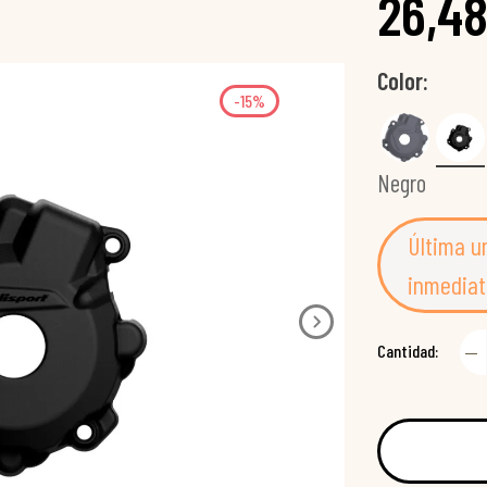
26,48
Color
-15%
Negro
Última u
inmediat
Cantidad: