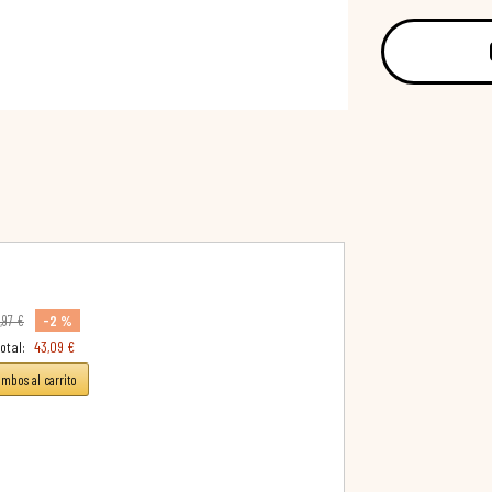
-2 %
,97 €
otal:
43,09 €
ambos al carrito