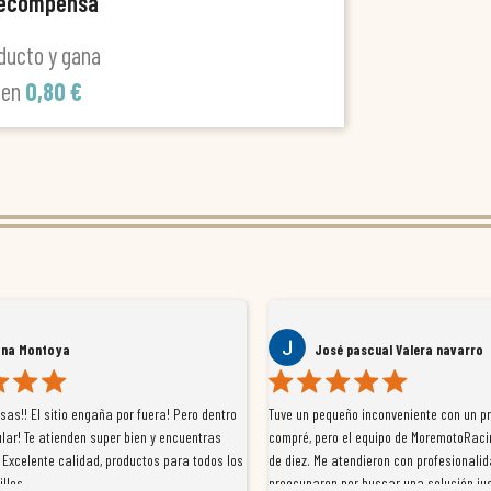
recompensa
ducto y gana
len
0,80 €
ana Montoya
José pascual Valera navarro
as!! El sitio engaña por fuera! Pero dentro
Tuve un pequeño inconveniente con un p
lar! Te atienden super bien y encuentras
compré, pero el equipo de MoremotoRaci
 Excelente calidad, productos para todos los
de diez. Me atendieron con profesionalid
illos
preocuparon por buscar una solución jus