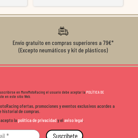
y satisfactoria.
venderte por vender. Los pedidos llegan perfectos, bien
y ayu
nte se implican
embalados y siempre a tiempo. Se nota que les importa
busca
diciones de
el cliente y que disfrutan lo que hacen. Si te gusta la
años 
s lados. Muy
moto y quieres comprar sin complicarte, Moremoto es el
sitio. Calidad, rapidez y buen rollo. ??️
Envío gratuito en compras superiores a 79€*
(Excepto neumáticos y kit de plásticos)
 suscribirse en MoreMotoRacing el usuario debe aceptar la
POLÍTICA DE
te en este sitio Web.
MotoRacing ofertas, promociones y eventos exclusivos acordes a
e historial de compras.
 acepto la
política de privacidad
y el
aviso legal
.
Suscríbete