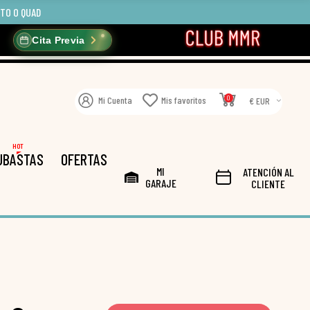
OTO O QUAD
Cita Previa
0
Mi Cuenta
Mis favoritos
€ EUR
HOT
UBASTAS
OFERTAS
MI
ATENCIÓN AL
GARAJE
CLIENTE