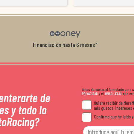
resolvieron el problema de forma rápida 
Da gusto tratar con tiendas que realme
con el cliente, y me ofrecieron unas con
garantía que no me la igualaron en otro
recomendables.
Financiación hasta 6 meses*
Antes de enviar el formulario para
 enterarte de
PRIVACIDAD
y el
AVISO LEGAL
que exis
Quiero recibir de More
es y todo lo
mis gustos, intereses 
Confirmo que he leído y
toRacing?