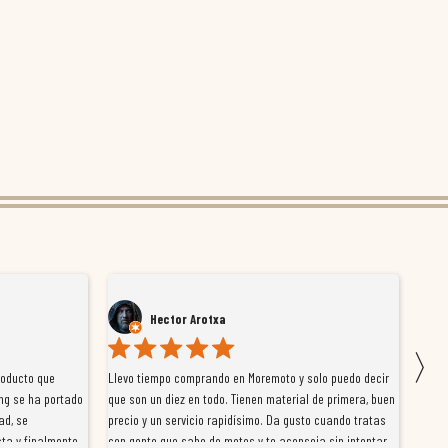
Hector Arotxa
〉
roducto que
Llevo tiempo comprando en Moremoto y solo puedo decir
Vengo
ng se ha portado
que son un diez en todo. Tienen material de primera, buen
la ti
ad, se
precio y un servicio rapidísimo. Da gusto cuando tratas
tiene
ta y finalmente
con gente que sabe de motos y te aconseja sin intentar
traba