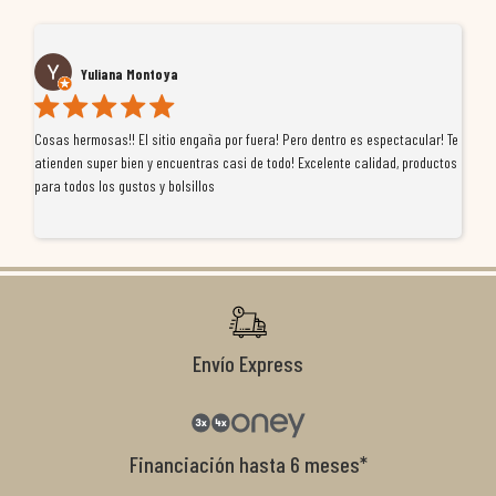
Yuliana Montoya
Cosas hermosas!! El sitio engaña por fuera! Pero dentro es espectacular! Te
Tu
atienden super bien y encuentras casi de todo! Excelente calidad, productos
de
para todos los gustos y bolsillos
pr
re
ti
co
r
Envío Express
Financiación hasta 6 meses*