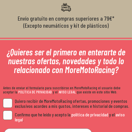
Envío gratuito en compras superiores a 79€*
(Excepto neumáticos y kit de plásticos)
¿Quieres ser el primero en enterarte de
nuestras ofertas, novedades y todo lo
relacionado con MoreMotoRacing?
Antes de enviar el formulario para suscribirse en MoreMotoRacing el usuario debe
aceptar la
POLÍTICA DE PRIVACIDAD
y el
AVISO LEGAL
que existe en este sitio Web.
Quiero recibir de MoreMotoRacing ofertas, promociones y eventos
exclusivos acordes a mis gustos, intereses e historial de compras.
Confirmo que he leído y acepto la
política de privacidad
y el
aviso
legal
.