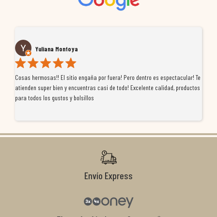
José pascual Valera navarro
or fuera! Pero dentro es espectacular! Te
Tuve un pequeño inconveniente con un produ
asi de todo! Excelente calidad, productos
de MoremotoRacing se ha portado de diez. 
profesionalidad, se preocuparon por buscar
resolvieron el problema de forma rápida y s
tiendas que realmente se implican con el cl
condiciones de garantía que no me la igual
recomendables.
Envío Express