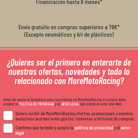
Financiación hasta 6 meses*
Envío gratuito en compras superiores a 79€*
(Excepto neumáticos y kit de plásticos)
¿Quieres ser el primero en enterarte de
nuestras ofertas, novedades y todo lo
relacionado con MoreMotoRacing?
Antes de enviar el formulario para suscribirse en MoreMotoRacing el usuario debe
aceptar la
POLÍTICA DE PRIVACIDAD
y el
AVISO LEGAL
que existe en este sitio Web.
Quiero recibir de MoreMotoRacing ofertas, promociones y eventos
exclusivos acordes a mis gustos, intereses e historial de compras.
Confirmo que he leído y acepto la
política de privacidad
y el
aviso
legal
.