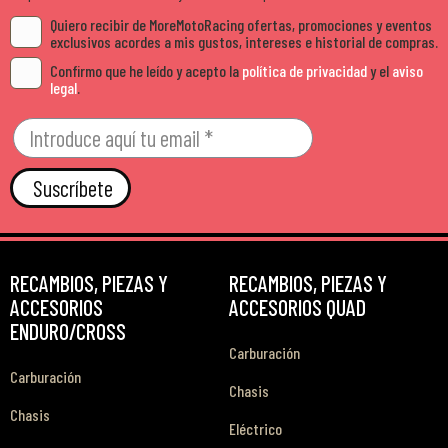
Quiero recibir de MoreMotoRacing ofertas, promociones y eventos
exclusivos acordes a mis gustos, intereses e historial de compras.
Confirmo que he leído y acepto la
política de privacidad
y el
aviso
legal
.
Suscríbete
RECAMBIOS, PIEZAS Y
RECAMBIOS, PIEZAS Y
ACCESORIOS
ACCESORIOS QUAD
ENDURO/CROSS
Carburación
Carburación
Chasis
Chasis
Eléctrico