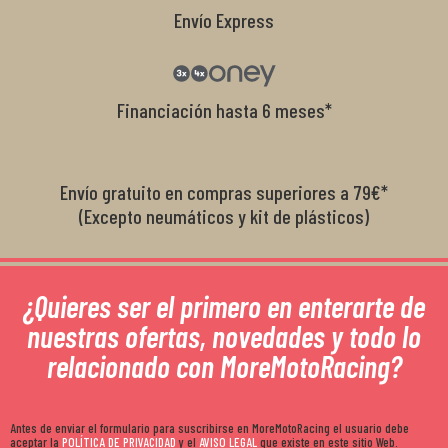
Envío Express
Financiación hasta 6 meses*
Envío gratuito en compras superiores a 79€*
(Excepto neumáticos y kit de plásticos)
¿Quieres ser el primero en enterarte de
nuestras ofertas, novedades y todo lo
relacionado con MoreMotoRacing?
Antes de enviar el formulario para suscribirse en MoreMotoRacing el usuario debe
aceptar la
POLÍTICA DE PRIVACIDAD
y el
AVISO LEGAL
que existe en este sitio Web.