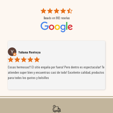
Basado en
982
reseñas
Yuliana Montoya
Cosas hermosas!! El sitio engaña por fuera! Pero dentro es espectacular! Te
Tu
atienden super bien y encuentras casi de todo! Excelente calidad, productos
de
para todos los gustos y bolsillos
pr
re
ti
co
r