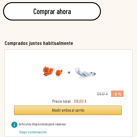
Comprar ahora
Comprados juntos habitualmente
+
-2 %
128,57 €
Precio total:
126,00 €
Añadir ambos al carrito
info
Artículos disponibles para reservar
Elegir combinación