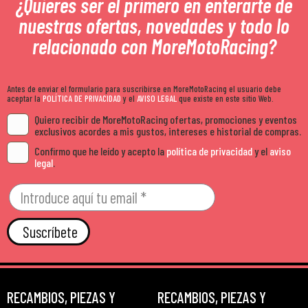
¿Quieres ser el primero en enterarte de
nuestras ofertas, novedades y todo lo
relacionado con MoreMotoRacing?
Antes de enviar el formulario para suscribirse en MoreMotoRacing el usuario debe
aceptar la
POLÍTICA DE PRIVACIDAD
y el
AVISO LEGAL
que existe en este sitio Web.
Quiero recibir de MoreMotoRacing ofertas, promociones y eventos
exclusivos acordes a mis gustos, intereses e historial de compras.
Confirmo que he leído y acepto la
política de privacidad
y el
aviso
legal
.
Suscríbete
RECAMBIOS, PIEZAS Y
RECAMBIOS, PIEZAS Y