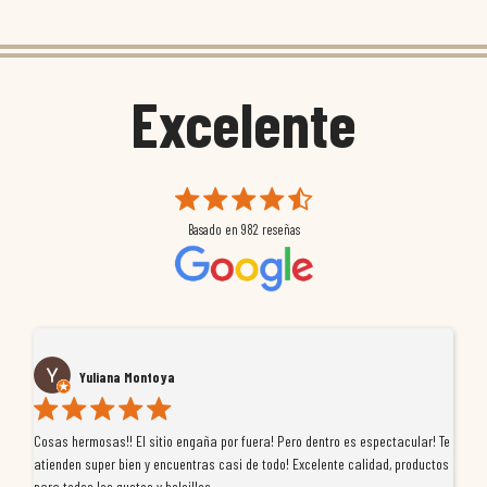
Excelente
Basado en
982
reseñas
Yuliana Montoya
Cosas hermosas!! El sitio engaña por fuera! Pero dentro es espectacular! Te
Tu
atienden super bien y encuentras casi de todo! Excelente calidad, productos
de
para todos los gustos y bolsillos
pr