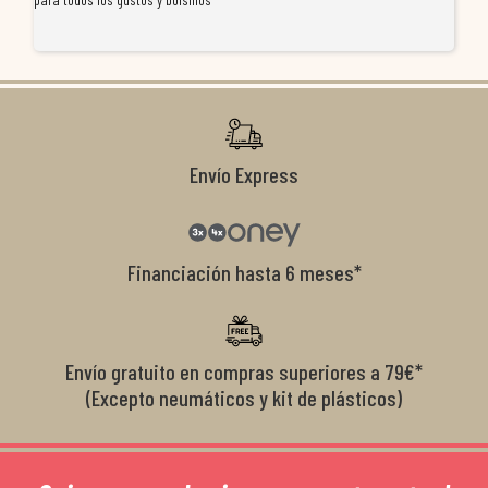
re
ti
co
r
Envío Express
Financiación hasta 6 meses*
Envío gratuito en compras superiores a 79€*
(Excepto neumáticos y kit de plásticos)