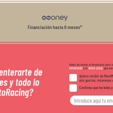
con el cliente, y me ofrecieron unas con
garantía que no me la igualaron en otro
recomendables.
Financiación hasta 6 meses*
Antes de enviar el formulario para
 enterarte de
PRIVACIDAD
y el
AVISO LEGAL
que exis
Quiero recibir de More
es y todo lo
mis gustos, intereses 
Confirmo que he leído y
toRacing?