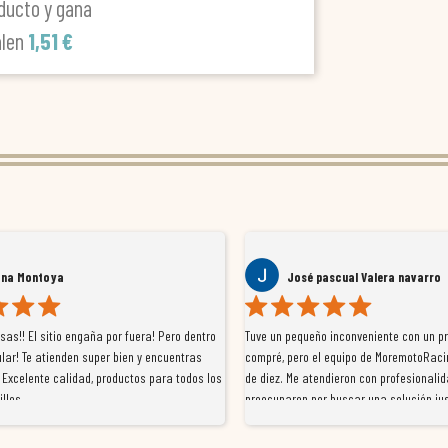
ducto y gana
alen
1,51 €
ana Montoya
José pascual Valera navarro
as!! El sitio engaña por fuera! Pero dentro
Tuve un pequeño inconveniente con un p
lar! Te atienden super bien y encuentras
compré, pero el equipo de MoremotoRaci
 Excelente calidad, productos para todos los
de diez. Me atendieron con profesionalid
illos
preocuparon por buscar una solución jus
resolvieron el problema de forma rápida 
Da gusto tratar con tiendas que realme