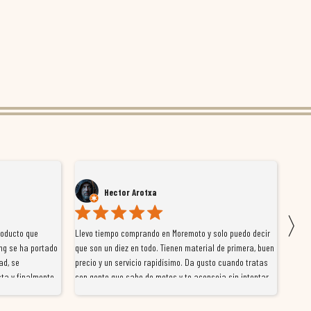
Hector Arotxa
〉
roducto que
Llevo tiempo comprando en Moremoto y solo puedo decir
Vengo
ng se ha portado
que son un diez en todo. Tienen material de primera, buen
la ti
ad, se
precio y un servicio rapidísimo. Da gusto cuando tratas
tiene
ta y finalmente
con gente que sabe de motos y te aconseja sin intentar
traba
y satisfactoria.
venderte por vender. Los pedidos llegan perfectos, bien
y ayu
nte se implican
embalados y siempre a tiempo. Se nota que les importa
busca