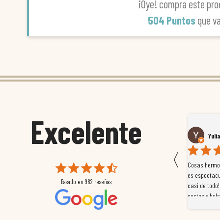
¡Oye! compra este pro
504 Puntos
que v
Excelente
Susana García Luis
Yuli
〈
 que
Magnífica atención al cliente. Tuvimos un pequeño
Cosas hermos
mpleados
retraso en el pedido y desde el minuto uno se
es espectacu
Basado en
982
reseñas
a
preocuparon por ayudarnos en todo. Gracias a Sergio,
casi de todo!
magnífico gestor... atento, amable, un servicio de 10.
gustos y bols
Gracias de nuevo por todo!