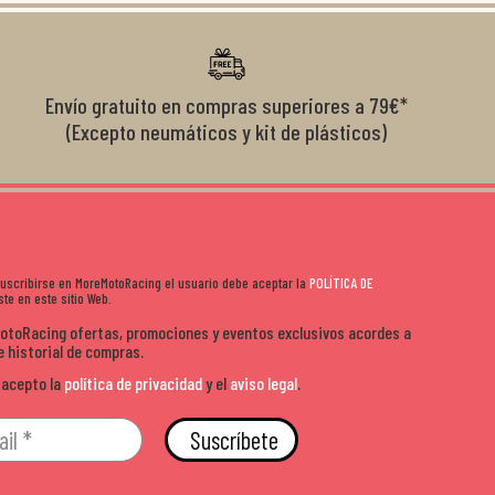
diciones de
el cliente y que disfrutan lo que hacen. Si te gusta la
años 
s lados. Muy
moto y quieres comprar sin complicarte, Moremoto es el
sitio. Calidad, rapidez y buen rollo. ??️
Envío gratuito en compras superiores a 79€*
(Excepto neumáticos y kit de plásticos)
 suscribirse en MoreMotoRacing el usuario debe aceptar la
POLÍTICA DE
te en este sitio Web.
MotoRacing ofertas, promociones y eventos exclusivos acordes a
e historial de compras.
 acepto la
política de privacidad
y el
aviso legal
.
Suscríbete