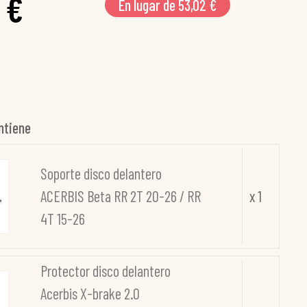
 €
En lugar de 53,02 €
ntiene
Soporte disco delantero
ACERBIS Beta RR 2T 20-26 / RR
x 1
4T 15-26
Protector disco delantero
Acerbis X-brake 2.0