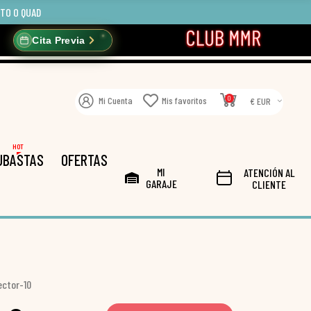
OTO O QUAD
Cita Previa
0
Mi Cuenta
Mis favoritos
€ EUR
HOT
UBASTAS
OFERTAS
MI
ATENCIÓN AL
GARAJE
CLIENTE
ector-10