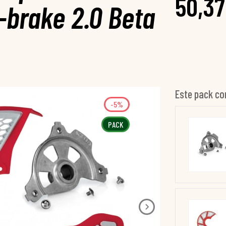
50,37
-brake 2.0 Beta
Este pack co
-5%
PACK