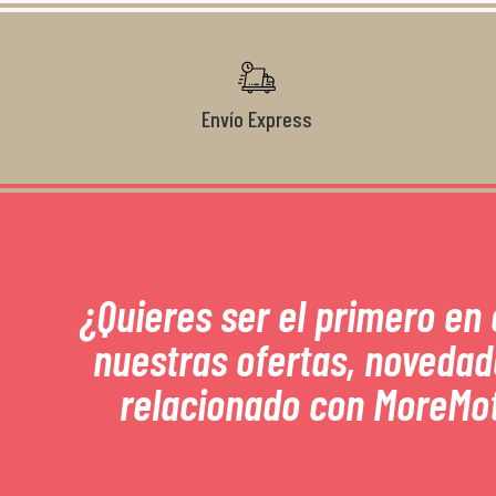
Envío Express
¿Quieres ser el primero en
nuestras ofertas, novedad
relacionado con MoreMo