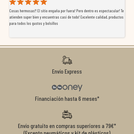
Cosas hermosas!! El sitio engaña por fuera! Pero dentro es espectacular! Te
Tu
atienden super bien y encuentras casi de todo! Excelente calidad, productos
de
para todos los gustos y bolsillos
pr
re
ti
co
r
Envío Express
Financiación hasta 6 meses*
Envío gratuito en compras superiores a 79€*
(Excepto neumáticos y kit de plásticos)