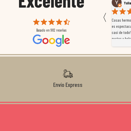
Excelente
Susana García Luis
Yuli
〈
 que
Magnífica atención al cliente. Tuvimos un pequeño
Cosas hermos
mpleados
retraso en el pedido y desde el minuto uno se
es espectacu
Basado en
982
reseñas
a
preocuparon por ayudarnos en todo. Gracias a Sergio,
casi de todo!
magnífico gestor... atento, amable, un servicio de 10.
gustos y bols
Gracias de nuevo por todo!
Envío Express