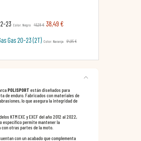
12-23
38,49 €
45,28 €
Color: Negro
Gas Gas 20-23 (2T)
64,95 €
Color: Naranja
arca
POLISPORT
están diseñados para
eta de enduro. Fabricados con materiales de
abrasiones, lo que asegura la integridad de
delos KTM EXC y EXCF del año 2012 al 2022,
ño específico permite mantener la
 con otras partes de la moto.
n cuentan con un acabado que complementa