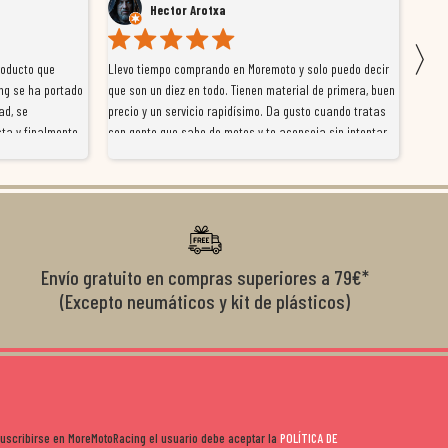
Hector Arotxa
〉
roducto que
Llevo tiempo comprando en Moremoto y solo puedo decir
Vengo
ng se ha portado
que son un diez en todo. Tienen material de primera, buen
la ti
ad, se
precio y un servicio rapidísimo. Da gusto cuando tratas
tiene
ta y finalmente
con gente que sabe de motos y te aconseja sin intentar
traba
y satisfactoria.
venderte por vender. Los pedidos llegan perfectos, bien
y ayu
nte se implican
embalados y siempre a tiempo. Se nota que les importa
busca
diciones de
el cliente y que disfrutan lo que hacen. Si te gusta la
años 
s lados. Muy
moto y quieres comprar sin complicarte, Moremoto es el
sitio. Calidad, rapidez y buen rollo. ??️
Envío gratuito en compras superiores a 79€*
(Excepto neumáticos y kit de plásticos)
 suscribirse en MoreMotoRacing el usuario debe aceptar la
POLÍTICA DE