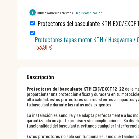
info
Últimos artículos en stock
Elegir combinación
Protectores del basculante KTM EXC/EXCF 
Protectores tapas motor KTM / Husqvarna / 
53,91 €
Descripción
Protectores del basculante KTM EXC/EXCF 12-22
de la m
proporcionar una protección eficaz y duradera en tu motocicl
alta calidad, estos protectores son resistentes a impactos y 
tu basculante durante las rutas más exigentes.
La instalación es sencilla y se adapta perfectamente a los mo
garantizando un ajuste preciso y sin complicaciones. Su dise
funcionalidad del basculante, evitando cualquier interferencia
Estos protectores no solo son funcionales, sino que tambié