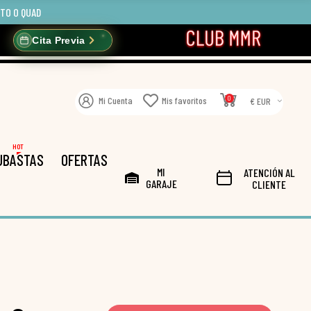
OTO O QUAD
Cita Previa
0
Mi Cuenta
Mis favoritos
€ EUR
HOT
UBASTAS
OFERTAS
MI
ATENCIÓN AL
GARAJE
CLIENTE