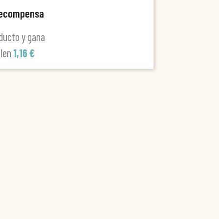
recompensa
ducto y gana
alen
1,16 €