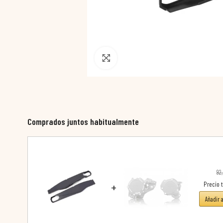
Pincha para agrandar
Comprados juntos habitualmente
92
+
Precio t
Añadir 