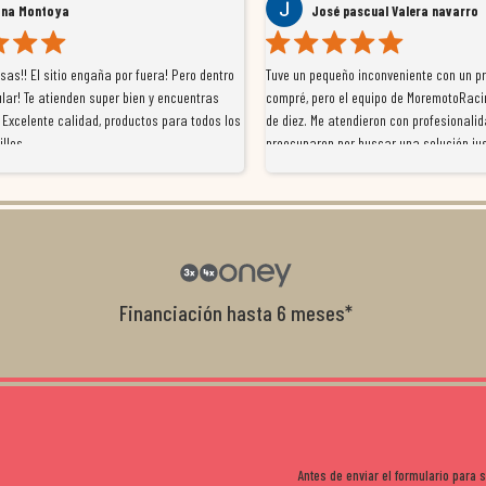
ana Montoya
José pascual Valera navarro
as!! El sitio engaña por fuera! Pero dentro
Tuve un pequeño inconveniente con un p
lar! Te atienden super bien y encuentras
compré, pero el equipo de MoremotoRaci
 Excelente calidad, productos para todos los
de diez. Me atendieron con profesionalid
illos
preocuparon por buscar una solución jus
resolvieron el problema de forma rápida 
Da gusto tratar con tiendas que realme
con el cliente, y me ofrecieron unas con
garantía que no me la igualaron en otro
recomendables.
Financiación hasta 6 meses*
Antes de enviar el formulario para