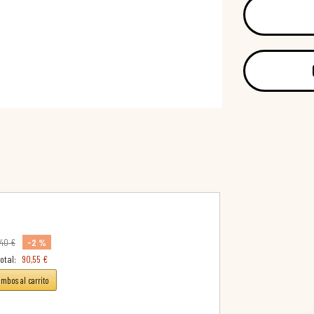
-2 %
,40 €
otal:
90,55 €
ambos al carrito