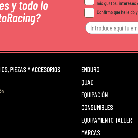
es y todo lo
mis gustos, intereses 
Confirmo que he leído y
toRacing?
OS, PIEZAS Y ACCESORIOS
ENDURO
QUAD
ón
EQUIPACIÓN
CONSUMIBLES
EQUIPAMIENTO TALLER
MARCAS