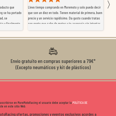
〉
roducto que
Llevo tiempo comprando en Moremoto y solo puedo decir
Vengo
ng se ha portado
que son un diez en todo. Tienen material de primera, buen
la ti
ad, se
precio y un servicio rapidísimo. Da gusto cuando tratas
tiene
ta y finalmente
con gente que sabe de motos y te aconseja sin intentar
traba
y satisfactoria.
venderte por vender. Los pedidos llegan perfectos, bien
y ayu
nte se implican
embalados y siempre a tiempo. Se nota que les importa
busca
diciones de
el cliente y que disfrutan lo que hacen. Si te gusta la
años 
s lados. Muy
moto y quieres comprar sin complicarte, Moremoto es el
sitio. Calidad, rapidez y buen rollo. ??️
Envío gratuito en compras superiores a 79€*
(Excepto neumáticos y kit de plásticos)
 suscribirse en MoreMotoRacing el usuario debe aceptar la
POLÍTICA DE
te en este sitio Web.
MotoRacing ofertas, promociones y eventos exclusivos acordes a