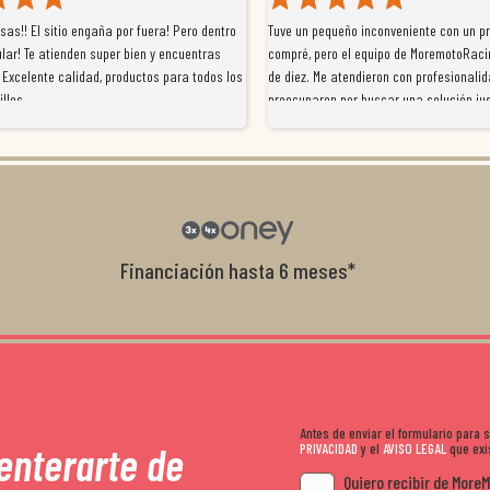
as!! El sitio engaña por fuera! Pero dentro
Tuve un pequeño inconveniente con un p
lar! Te atienden super bien y encuentras
compré, pero el equipo de MoremotoRaci
 Excelente calidad, productos para todos los
de diez. Me atendieron con profesionalid
illos
preocuparon por buscar una solución jus
resolvieron el problema de forma rápida 
Da gusto tratar con tiendas que realme
con el cliente, y me ofrecieron unas con
garantía que no me la igualaron en otro
recomendables.
Financiación hasta 6 meses*
Antes de enviar el formulario para
 enterarte de
PRIVACIDAD
y el
AVISO LEGAL
que exis
Quiero recibir de More