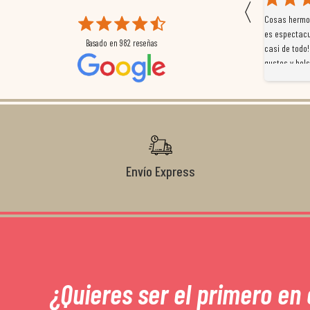
〈
 que
Magnífica atención al cliente. Tuvimos un pequeño
Cosas hermos
mpleados
retraso en el pedido y desde el minuto uno se
es espectacu
Basado en
982
reseñas
a
preocuparon por ayudarnos en todo. Gracias a Sergio,
casi de todo!
magnífico gestor... atento, amable, un servicio de 10.
gustos y bols
Gracias de nuevo por todo!
Envío Express
¿Quieres ser el primero en