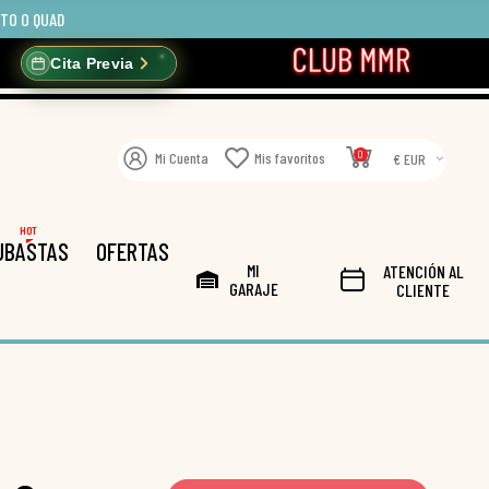
OTO O QUAD
Cita Previa
0
Mi Cuenta
Mis favoritos
€ EUR
HOT
UBASTAS
OFERTAS
MI
ATENCIÓN AL
GARAJE
CLIENTE