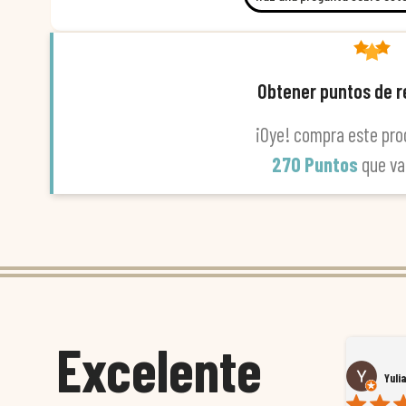
Obtener puntos de 
¡Oye! compra este pro
270 Puntos
que v
Excelente
Susana García Luis
Yuli