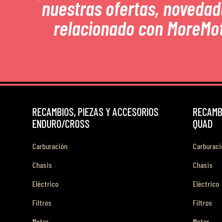
nuestras ofertas, novedad
relacionado con MoreMo
RECAMBIOS, PIEZAS Y ACCESORIOS
RECAMBI
ENDURO/CROSS
QUAD
Carburación
Carburaci
Chasis
Chasis
Eléctrico
Eléctrico
Filtros
Filtros
Motor
Motor