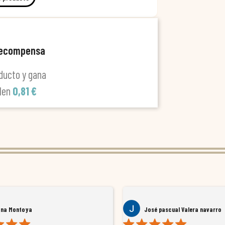
recompensa
ducto y gana
alen
0,81 €
ana Montoya
José pascual Valera navarro