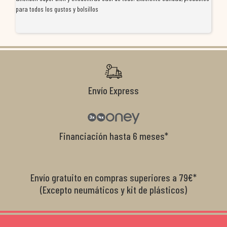
para todos los gustos y bolsillos
pr
re
ti
co
r
Envío Express
Financiación hasta 6 meses*
Envío gratuito en compras superiores a 79€*
(Excepto neumáticos y kit de plásticos)