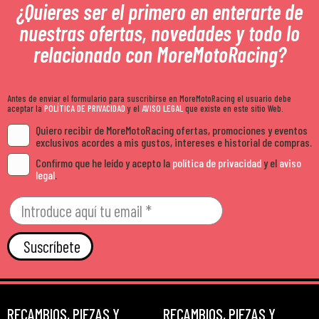
¿Quieres ser el primero en enterarte de
nuestras ofertas, novedades y todo lo
relacionado con MoreMotoRacing?
Antes de enviar el formulario para suscribirse en MoreMotoRacing el usuario debe
aceptar la
POLÍTICA DE PRIVACIDAD
y el
AVISO LEGAL
que existe en este sitio Web.
Quiero recibir de MoreMotoRacing ofertas, promociones y eventos
exclusivos acordes a mis gustos, intereses e historial de compras.
Confirmo que he leído y acepto la
política de privacidad
y el
aviso
legal
.
Suscríbete
RECAMBIOS, PIEZAS Y
RECAMBIOS, PIEZAS Y