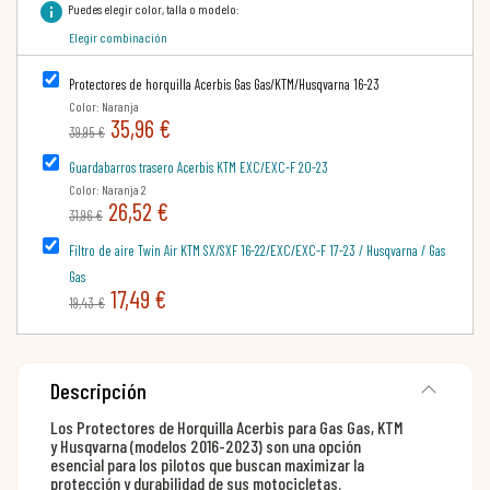
info
Puedes elegir color, talla o modelo:
Elegir combinación
Protectores de horquilla Acerbis Gas Gas/KTM/Husqvarna 16-23
Color: Naranja
35,96 €
39,95 €
Guardabarros trasero Acerbis KTM EXC/EXC-F 20-23
Color: Naranja 2
26,52 €
31,96 €
Filtro de aire Twin Air KTM SX/SXF 16-22/EXC/EXC-F 17-23 / Husqvarna / Gas
Gas
17,49 €
19,43 €
Descripción
Los Protectores de Horquilla Acerbis para Gas Gas, KTM
y Husqvarna (modelos 2016-2023) son una opción
esencial para los pilotos que buscan maximizar la
protección y durabilidad de sus motocicletas.