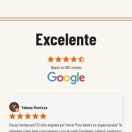
Excelente
Basado en
982
reseñas
Yuliana Montoya
Cosas hermosas!! El sitio engaña por fuera! Pero dentro es espectacular! Te
Tu
atienden super bien y encuentras casi de todo! Excelente calidad, productos
de