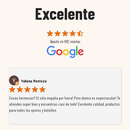
Excelente
Basado en
982
reseñas
Yuliana Montoya
Cosas hermosas!! El sitio engaña por fuera! Pero dentro es espectacular! Te
Tu
atienden super bien y encuentras casi de todo! Excelente calidad, productos
de
para todos los gustos y bolsillos
pr
re
ti
co