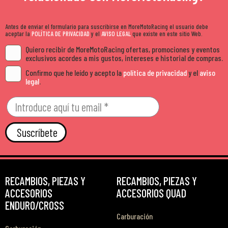
Antes de enviar el formulario para suscribirse en MoreMotoRacing el usuario debe
aceptar la
POLÍTICA DE PRIVACIDAD
y el
AVISO LEGAL
que existe en este sitio Web.
Quiero recibir de MoreMotoRacing ofertas, promociones y eventos
exclusivos acordes a mis gustos, intereses e historial de compras.
Confirmo que he leído y acepto la
política de privacidad
y el
aviso
legal
.
Suscríbete
RECAMBIOS, PIEZAS Y
RECAMBIOS, PIEZAS Y
ACCESORIOS
ACCESORIOS QUAD
ENDURO/CROSS
Carburación