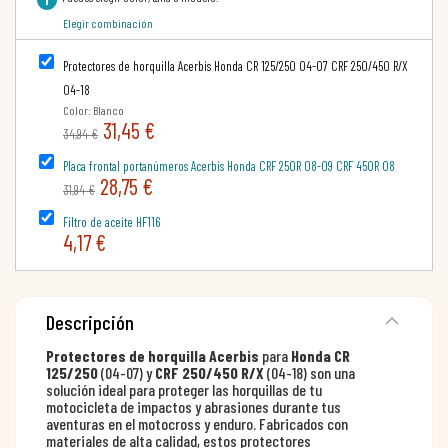
Elegir combinación
Protectores de horquilla Acerbis Honda CR 125/250 04-07 CRF 250/450 R/X
04-18
Color: Blanco
31,45 €
34,94 €
Placa frontal portanúmeros Acerbis Honda CRF 250R 08-09 CRF 450R 08
28,75 €
31,94 €
Filtro de aceite HF116
4,17 €
Descripción
Protectores de horquilla Acerbis
para
Honda CR
125/250
(04-07) y
CRF 250/450 R/X
(04-18) son una
solución ideal para proteger las horquillas de tu
motocicleta de impactos y abrasiones durante tus
aventuras en el motocross y enduro. Fabricados con
materiales de alta calidad, estos protectores