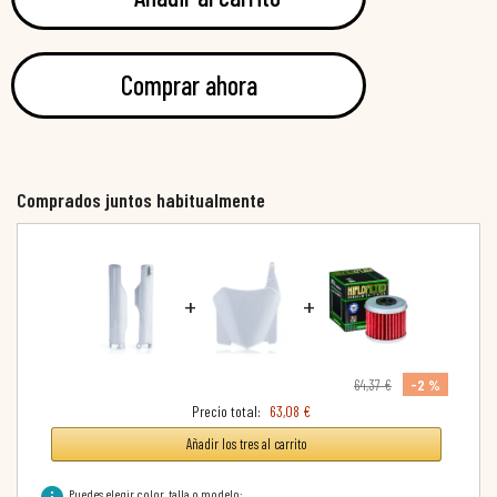
Comprar ahora
Comprados juntos habitualmente
+
+
-2 %
64,37 €
Precio total:
63,08 €
Añadir los tres al carrito
info
Puedes elegir color, talla o modelo: