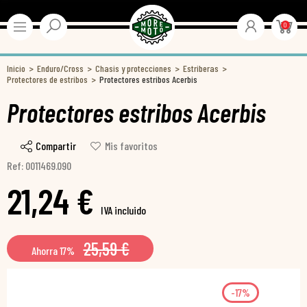
0
Inicio
Enduro/Cross
Chasis y protecciones
Estriberas
Protectores de estribos
Protectores estribos Acerbis
Protectores estribos Acerbis
Compartir
Mis favoritos
Ref: 0011469.090
21,24 €
IVA incluido
25,59 €
Ahorra 17%
-17%