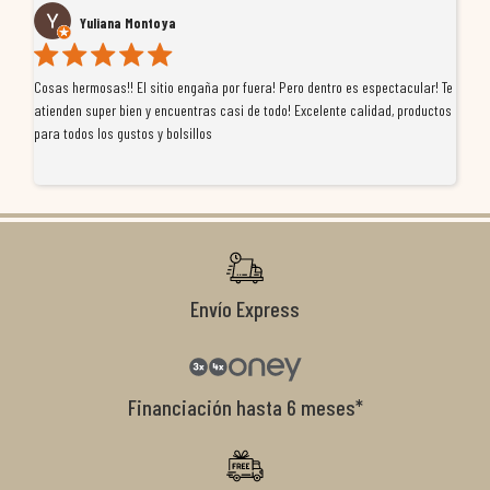
Yuliana Montoya
Cosas hermosas!! El sitio engaña por fuera! Pero dentro es espectacular! Te
Tu
atienden super bien y encuentras casi de todo! Excelente calidad, productos
de
para todos los gustos y bolsillos
pr
re
ti
co
r
Envío Express
Financiación hasta 6 meses*