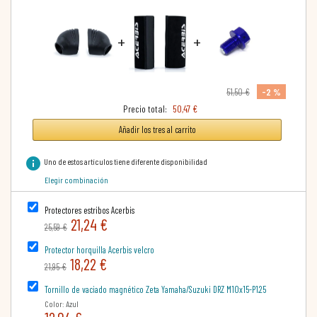
+
+
-2 %
51,50 €
Precio total:
50,47 €
Añadir los tres al carrito
info
Uno de estos artículos tiene diferente disponibilidad
Elegir combinación
Protectores estribos Acerbis
21,24 €
25,59 €
Protector horquilla Acerbis velcro
18,22 €
21,95 €
Tornillo de vaciado magnético Zeta Yamaha/Suzuki DRZ M10x15-P1.25
Color: Azul