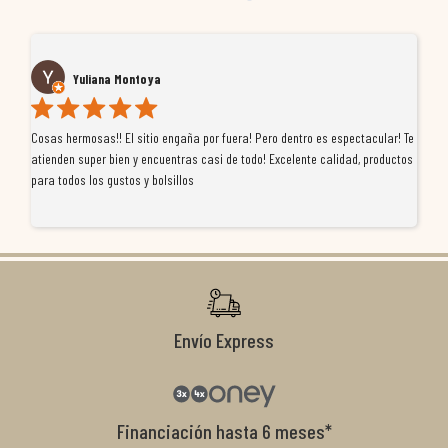
Yuliana Montoya
Cosas hermosas!! El sitio engaña por fuera! Pero dentro es espectacular! Te
Tu
atienden super bien y encuentras casi de todo! Excelente calidad, productos
de
para todos los gustos y bolsillos
pr
re
ti
co
r
Envío Express
Financiación hasta 6 meses*