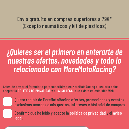
Envío gratuito en compras superiores a 79€*
(Excepto neumáticos y kit de plásticos)
¿Quieres ser el primero en enterarte de
nuestras ofertas, novedades y todo lo
relacionado con MoreMotoRacing?
Antes de enviar el formulario para suscribirse en MoreMotoRacing el usuario debe
aceptar la
POLÍTICA DE PRIVACIDAD
y el
AVISO LEGAL
que existe en este sitio Web.
Quiero recibir de MoreMotoRacing ofertas, promociones y eventos
exclusivos acordes a mis gustos, intereses e historial de compras.
Confirmo que he leído y acepto la
política de privacidad
y el
aviso
legal
.