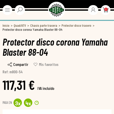
0
Inicio
Quad/ATV
Chasis parte trasera
Protector disco trasero
Protector disco corona Yamaha Blaster 88-04
Protector disco corona Yamaha
Blaster 88-04
Compartir
Mis favoritos
Ref: m800-54
117,31 €
IVA incluido
PAGA EN
?
3
x
4
x