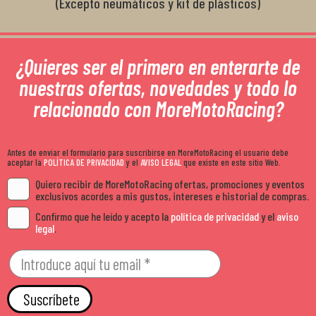
(Excepto neumáticos y kit de plásticos)
¿Quieres ser el primero en enterarte de
nuestras ofertas, novedades y todo lo
relacionado con MoreMotoRacing?
Antes de enviar el formulario para suscribirse en MoreMotoRacing el usuario debe
aceptar la
POLÍTICA DE PRIVACIDAD
y el
AVISO LEGAL
que existe en este sitio Web.
Quiero recibir de MoreMotoRacing ofertas, promociones y eventos
exclusivos acordes a mis gustos, intereses e historial de compras.
Confirmo que he leído y acepto la
política de privacidad
y el
aviso
legal
.
Suscríbete