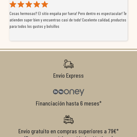
Cosas hermosas!! El sitio engaña por fuera! Pero dentro es espectacular! Te
Tu
atienden super bien y encuentras casi de todo! Excelente calidad, productos
de
para todos los gustos y bolsillos
pr
re
ti
co
r
Envío Express
Financiación hasta 6 meses*
Envío gratuito en compras superiores a 79€*