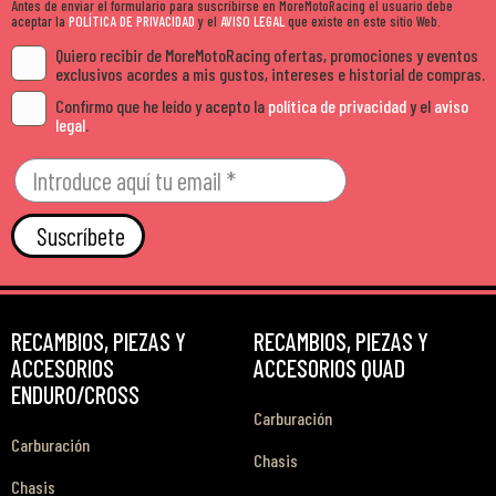
Antes de enviar el formulario para suscribirse en MoreMotoRacing el usuario debe
aceptar la
POLÍTICA DE PRIVACIDAD
y el
AVISO LEGAL
que existe en este sitio Web.
Quiero recibir de MoreMotoRacing ofertas, promociones y eventos
exclusivos acordes a mis gustos, intereses e historial de compras.
Confirmo que he leído y acepto la
política de privacidad
y el
aviso
legal
.
Suscríbete
RECAMBIOS, PIEZAS Y
RECAMBIOS, PIEZAS Y
ACCESORIOS
ACCESORIOS QUAD
ENDURO/CROSS
Carburación
Carburación
Chasis
Chasis