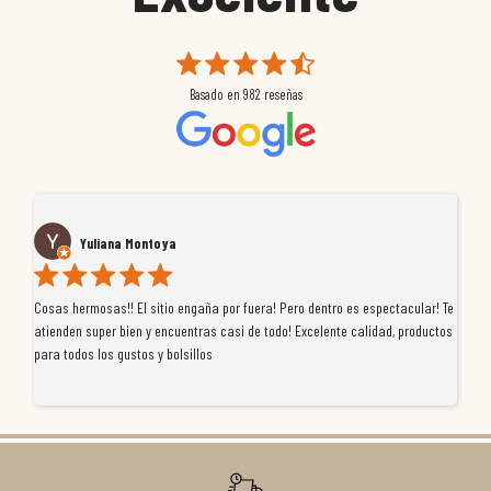
Basado en
982
reseñas
Yuliana Montoya
Cosas hermosas!! El sitio engaña por fuera! Pero dentro es espectacular! Te
Tu
atienden super bien y encuentras casi de todo! Excelente calidad, productos
de
para todos los gustos y bolsillos
pr
re
ti
co
r