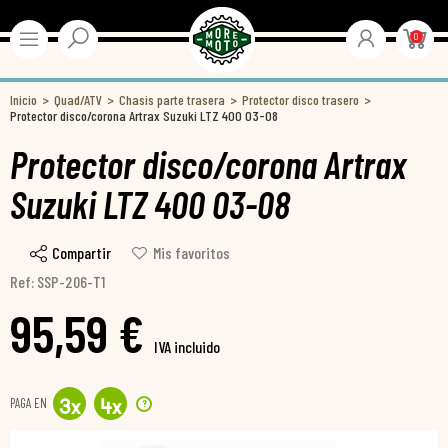
0
Inicio
Quad/ATV
Chasis parte trasera
Protector disco trasero
Protector disco/corona Artrax Suzuki LTZ 400 03-08
Protector disco/corona Artrax
Suzuki LTZ 400 03-08
Compartir
Mis favoritos
Ref: SSP-206-T1
95,59 €
IVA incluido
PAGA EN
?
3
x
4
x