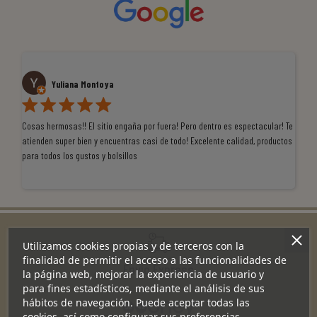
Yuliana Montoya
Cosas hermosas!! El sitio engaña por fuera! Pero dentro es espectacular! Te
Tu
atienden super bien y encuentras casi de todo! Excelente calidad, productos
de
para todos los gustos y bolsillos
pr
re
ti
co
r
Utilizamos cookies propias y de terceros con la
finalidad de permitir el acceso a las funcionalidades de
Envío Express
la página web, mejorar la experiencia de usuario y
para fines estadísticos, mediante el análisis de sus
hábitos de navegación. Puede aceptar todas las
cookies, así como configurar sus preferencias.