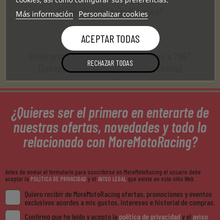
Financiación hasta 6 meses*
Más información
Personalizar cookies
ACEPTAR TODAS
Envío gratuito en compras superiores a 79€*
RECHAZAR TODAS
(Excepto neumáticos y kit de plásticos)
¿Quieres ser el primero en enterarte de
nuestras ofertas, novedades y todo lo
relacionado con MoreMotoRacing?
Antes de enviar el formulario para suscribirse en MoreMotoRacing el usuario debe
aceptar la
POLÍTICA DE PRIVACIDAD
y el
AVISO LEGAL
que existe en este sitio Web.
Quiero recibir de MoreMotoRacing ofertas, promociones y eventos
exclusivos acordes a mis gustos, intereses e historial de compras.
Confirmo que he leído y acepto la
política de privacidad
y el
aviso