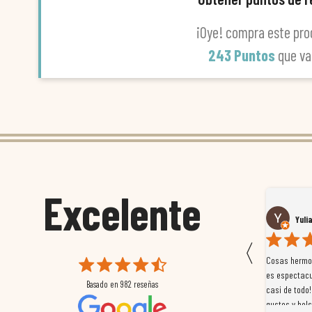
¡Oye! compra este pro
243 Puntos
que va
Excelente
Susana García Luis
Yuli
〈
 que
Magnífica atención al cliente. Tuvimos un pequeño
Cosas hermos
mpleados
retraso en el pedido y desde el minuto uno se
es espectacu
Basado en
982
reseñas
a
preocuparon por ayudarnos en todo. Gracias a Sergio,
casi de todo!
magnífico gestor... atento, amable, un servicio de 10.
gustos y bols