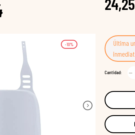
24,25
4
Última u
-10%
inmediat
Cantidad: