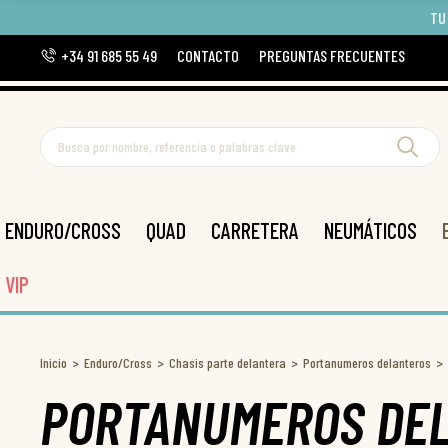
TU
+34 91 685 55 49
CONTACTO
PREGUNTAS FRECUENTES
ENDURO/CROSS
QUAD
CARRETERA
NEUMÁTICOS
VIP
Inicio
Enduro/Cross
Chasis parte delantera
Portanumeros delanteros
PORTANUMEROS DE