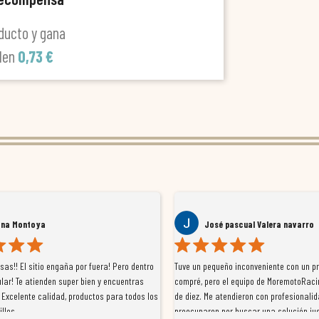
ducto y gana
len
0,73 €
ana Montoya
José pascual Valera navarro
as!! El sitio engaña por fuera! Pero dentro
Tuve un pequeño inconveniente con un p
lar! Te atienden super bien y encuentras
compré, pero el equipo de MoremotoRaci
 Excelente calidad, productos para todos los
de diez. Me atendieron con profesionalid
illos
preocuparon por buscar una solución jus