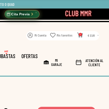
OTO O QUAD
Cita Previa
0
Mi Cuenta
Mis favoritos
€ EUR
HOT
UBASTAS
OFERTAS
MI
ATENCIÓN AL
GARAJE
CLIENTE