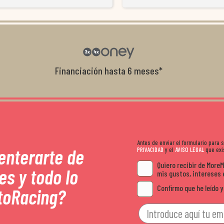
resolvieron el problema de forma rápida 
Da gusto tratar con tiendas que realme
con el cliente, y me ofrecieron unas con
garantía que no me la igualaron en otro
recomendables.
Financiación hasta 6 meses*
Antes de enviar el formulario para
 enterarte de
PRIVACIDAD
y el
AVISO LEGAL
que exis
Quiero recibir de More
es y todo lo
mis gustos, intereses 
Confirmo que he leído y
toRacing?