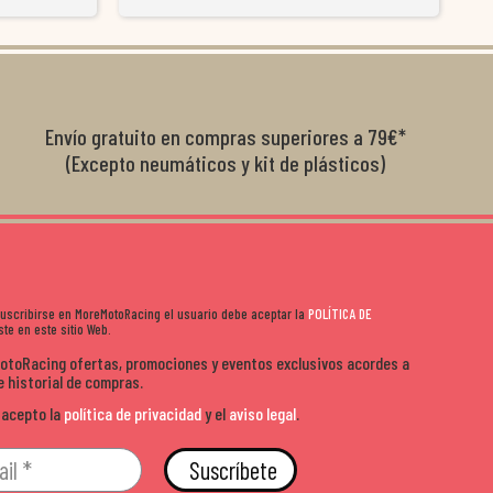
y satisfactoria.
venderte por vender. Los pedidos llegan perfectos, bien
y ayu
nte se implican
embalados y siempre a tiempo. Se nota que les importa
busca
diciones de
el cliente y que disfrutan lo que hacen. Si te gusta la
años 
s lados. Muy
moto y quieres comprar sin complicarte, Moremoto es el
sitio. Calidad, rapidez y buen rollo. ??️
Envío gratuito en compras superiores a 79€*
(Excepto neumáticos y kit de plásticos)
 suscribirse en MoreMotoRacing el usuario debe aceptar la
POLÍTICA DE
te en este sitio Web.
MotoRacing ofertas, promociones y eventos exclusivos acordes a
e historial de compras.
 acepto la
política de privacidad
y el
aviso legal
.
Suscríbete