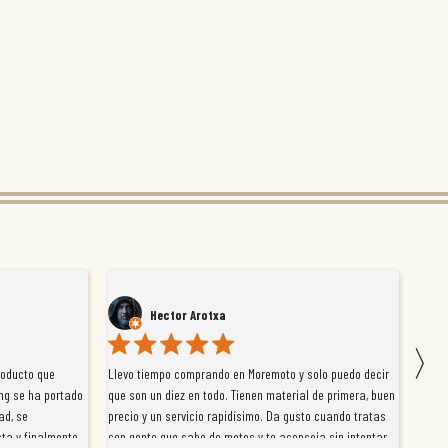
Hector Arotxa
〉
roducto que
Llevo tiempo comprando en Moremoto y solo puedo decir
Vengo
ng se ha portado
que son un diez en todo. Tienen material de primera, buen
la ti
ad, se
precio y un servicio rapidísimo. Da gusto cuando tratas
tiene
ta y finalmente
con gente que sabe de motos y te aconseja sin intentar
traba