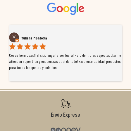
Yuliana Montoya
Cosas hermosas!! El sitio engaña por fuera! Pero dentro es espectacular! Te
Tu
atienden super bien y encuentras casi de todo! Excelente calidad, productos
de
para todos los gustos y bolsillos
pr
re
ti
co
r
Envío Express