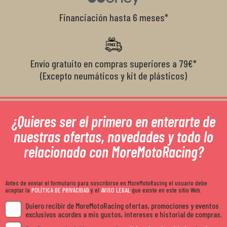
Financiación hasta 6 meses*
Envío gratuito en compras superiores a 79€*
(Excepto neumáticos y kit de plásticos)
¿Quieres ser el primero en enterarte de
nuestras ofertas, novedades y todo lo
relacionado con MoreMotoRacing?
Antes de enviar el formulario para suscribirse en MoreMotoRacing el usuario debe
aceptar la
POLÍTICA DE PRIVACIDAD
y el
AVISO LEGAL
que existe en este sitio Web.
Quiero recibir de MoreMotoRacing ofertas, promociones y eventos
exclusivos acordes a mis gustos, intereses e historial de compras.