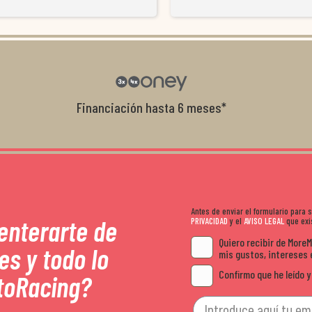
resolvieron el problema de forma rápida 
Da gusto tratar con tiendas que realme
con el cliente, y me ofrecieron unas con
garantía que no me la igualaron en otro
recomendables.
Financiación hasta 6 meses*
Antes de enviar el formulario para
 enterarte de
PRIVACIDAD
y el
AVISO LEGAL
que exis
Quiero recibir de More
es y todo lo
mis gustos, intereses 
Confirmo que he leído y
toRacing?