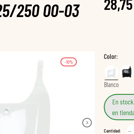
28,75
25/250 00-03
Color
-10%
Blanco
En stock
en tiend
Cantidad: