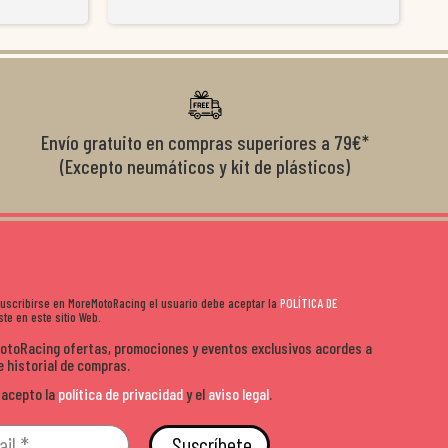
y satisfactoria.
venderte por vender. Los pedidos llegan perfectos, bien
y ayu
nte se implican
embalados y siempre a tiempo. Se nota que les importa
busca
diciones de
el cliente y que disfrutan lo que hacen. Si te gusta la
años 
s lados. Muy
moto y quieres comprar sin complicarte, Moremoto es el
sitio. Calidad, rapidez y buen rollo. ??️
Envío gratuito en compras superiores a 79€*
(Excepto neumáticos y kit de plásticos)
 suscribirse en MoreMotoRacing el usuario debe aceptar la
POLÍTICA DE
te en este sitio Web.
MotoRacing ofertas, promociones y eventos exclusivos acordes a
e historial de compras.
 acepto la
política de privacidad
y el
aviso legal
.
Suscríbete