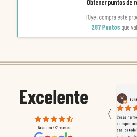
Obtener puntos de 
¡Oye! compra este pro
287 Puntos
que va
Excelente
Susana García Luis
Yuli
〈
 que
Magnífica atención al cliente. Tuvimos un pequeño
Cosas hermos
mpleados
retraso en el pedido y desde el minuto uno se
es espectacu
Basado en
982
reseñas
a
preocuparon por ayudarnos en todo. Gracias a Sergio,
casi de todo!
magnífico gestor... atento, amable, un servicio de 10.
gustos y bols