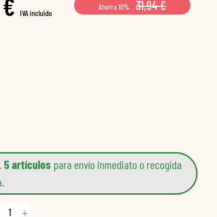
 €
31,94 €
Ahorra 10%
IVA incluido
.
5 artículos
para envío inmediato o recogida
a.