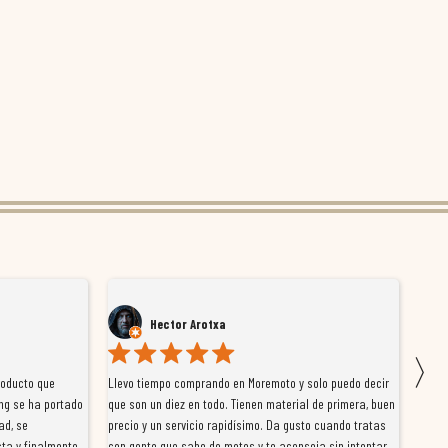
Hector Arotxa
〉
roducto que
Llevo tiempo comprando en Moremoto y solo puedo decir
Vengo
ng se ha portado
que son un diez en todo. Tienen material de primera, buen
la ti
ad, se
precio y un servicio rapidísimo. Da gusto cuando tratas
tiene
ta y finalmente
con gente que sabe de motos y te aconseja sin intentar
traba