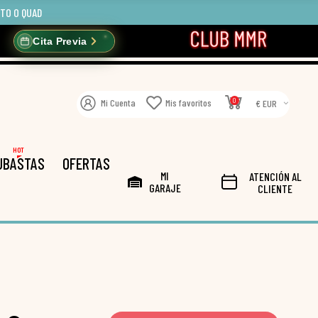
OTO O QUAD
Cita Previa
0
Mi Cuenta
Mis favoritos
€ EUR
HOT
UBASTAS
OFERTAS
MI
ATENCIÓN AL
GARAJE
CLIENTE