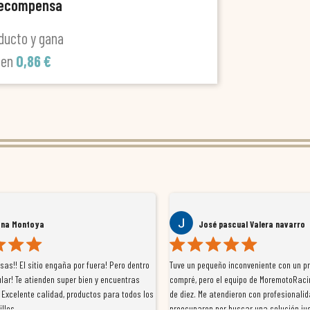
recompensa
ducto y gana
len
0,86 €
ana Montoya
José pascual Valera navarro
as!! El sitio engaña por fuera! Pero dentro
Tuve un pequeño inconveniente con un p
lar! Te atienden super bien y encuentras
compré, pero el equipo de MoremotoRaci
 Excelente calidad, productos para todos los
de diez. Me atendieron con profesionalid
illos
preocuparon por buscar una solución jus