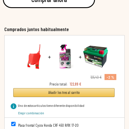
Comprados juntos habitualmente
+
+
-2 %
125,40 €
Precio total:
122,89 €
Añadir los tres al carrito
info
Uno de estos artículos tiene diferente disponibilidad
Elegir combinación
Placa frontal Cycra Honda CRF 450 R/RX 17-20