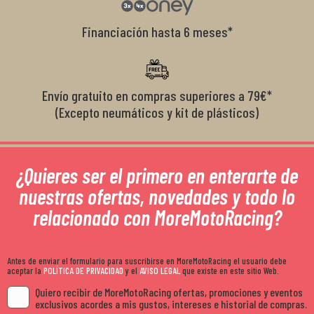
Financiación hasta 6 meses*
Envío gratuito en compras superiores a 79€*
(Excepto neumáticos y kit de plásticos)
¿Quieres ser el primero en enterarte de
nuestras ofertas, novedades y todo lo
relacionado con MoreMotoRacing?
Antes de enviar el formulario para suscribirse en MoreMotoRacing el usuario debe
aceptar la
POLÍTICA DE PRIVACIDAD
y el
AVISO LEGAL
que existe en este sitio Web.
Quiero recibir de MoreMotoRacing ofertas, promociones y eventos
exclusivos acordes a mis gustos, intereses e historial de compras.