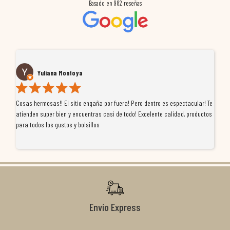
Basado en
982
reseñas
Yuliana Montoya
Cosas hermosas!! El sitio engaña por fuera! Pero dentro es espectacular! Te
Tu
atienden super bien y encuentras casi de todo! Excelente calidad, productos
de
para todos los gustos y bolsillos
pr
re
ti
co
r
Envío Express